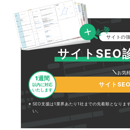
サイトの
サイトSEO
お気
1週間
サイトSE
以内に対応
いたします
SEO支援は1業界あたり1社までの先着順となり
い。