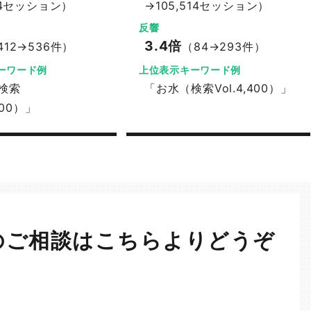
164セッション）
→105,514セッション）
反響
3.4倍
412→536件）
（84→293件）
ーワード例
上位表示キーワード例
検索
「お水（検索Vol.4,400）」
,500）」
の
ご相談はこちらよりどうぞ