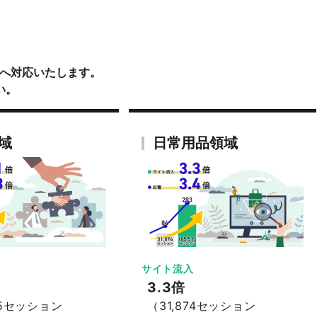
談へ対応いたします。
い。
域
日常用品領域
サイト流入
3.3倍
45セッション
（31,874セッション