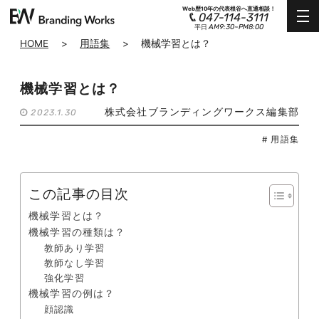
Web歴10年の代表根谷へ直通相談！
047-114-3111
AM9:30~PM8:00
平日
HOME
>
用語集
>
機械学習とは？
機械学習とは？
株式会社ブランディングワークス編集部
2023.1.30
# 用語集
この記事の目次
機械学習とは？
機械学習の種類は？
教師あり学習
教師なし学習
強化学習
機械学習の例は？
顔認識