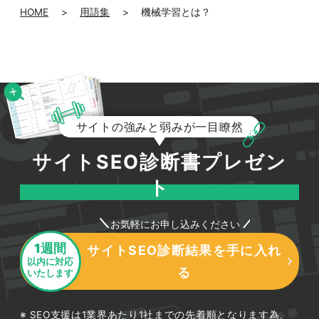
HOME
>
用語集
>
機械学習とは？
サイトの強みと弱みが一目瞭然
サイトSEO診断書プレゼン
ト
お気軽にお申し込みください
1週間
サイトSEO診断結果を手に入れ
047-114-3111
以内に対応
AM9:30~PM8:00
平日
る
いたします
無料相談・
サイトSEO診断
お問い合わせ
申し込み
SEO支援は1業界あたり1社までの先着順となります為、