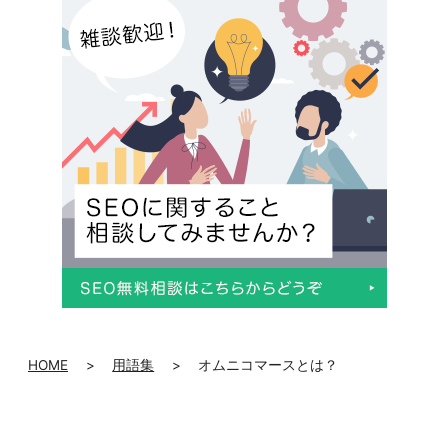
047-114-3111
HOME
>
用語集
>
オムニコマースとは？
AM9:30~PM8:00
平日
無料相談・
サイトSEO診断
お問い合わせ
申し込み