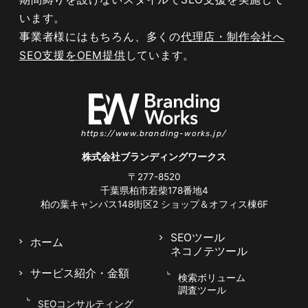
います。
事業者様にはもちろん、多くの
代理店・制作会社へ
SEO支援をOEM提供
しています。
https://www.branding-works.jp/
株式会社ブランディングワークス
〒277-8520
千葉県柏市若柴178番地4
柏の葉キャンパス148街区2
ショップ＆オフィス棟6F
SEOツール
ホーム
047-114-3111
ネコノテツール
AM9:30~PM8:00
平日
サービス紹介
・金額
検索ボリューム
無料相談・
サイトSEO診断
お問い合わせ
申し込み
調査ツール
SEOコンサルティング