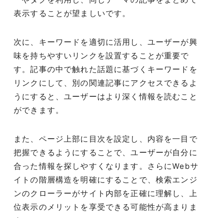
表示することが望ましいです。
次に、キーワードを適切に活用し、ユーザーが興
味を持ちやすいリンクを設置することが重要で
す。記事の中で触れた話題に基づくキーワードを
リンクにして、別の関連記事にアクセスできるよ
うにすると、ユーザーはより深く情報を読むこと
ができます。
また、ページ上部に目次を設定し、内容を一目で
把握できるようにすることで、ユーザーが自分に
合った情報を探しやすくなります。さらにWebサ
047-114-3111
イトの階層構造を明確にすることで、検索エンジ
AM9:30~PM8:00
平日
ンのクローラーがサイト内部を正確に理解し、上
無料相談・
サイトSEO診断
お問い合わせ
申し込み
位表示のメリットを享受できる可能性が高まりま