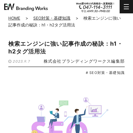
Web歴10年の代表根谷へ直通相談！
047-114-3111
AM9:30~PM8:00
平日
HOME
>
SEO対策・基礎知識
>
検索エンジンに強い
記事作成の秘訣：h1・h2タグ活用法
検索エンジンに強い記事作成の秘訣：h1・
h2タグ活用法
株式会社ブランディングワークス編集部
2023.9.7
# SEO対策・基礎知識