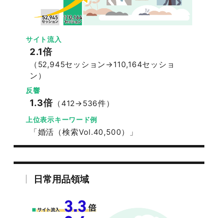
サイト流入
2.1倍
（52,945セッション→110,164セッショ
ン）
反響
1.3倍
（412→536件）
上位表示キーワード例
「婚活（検索Vol.40,500）」
047-114-3111
日常用品領域
AM9:30~PM8:00
平日
無料相談・
サイトSEO診断
お問い合わせ
申し込み