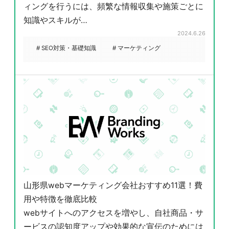
ィングを行うには、頻繁な情報収集や施策ごとに
知識やスキルが…
2024.6.26
# SEO対策・基礎知識
# マーケティング
047-114-3111
山形県webマーケティング会社おすすめ11選！費
AM9:30~PM8:00
平日
用や特徴を徹底比較
無料相談・
サイトSEO診断
webサイトへのアクセスを増やし、自社商品・サ
お問い合わせ
申し込み
ービスの認知度アップや効果的な宣伝のためには