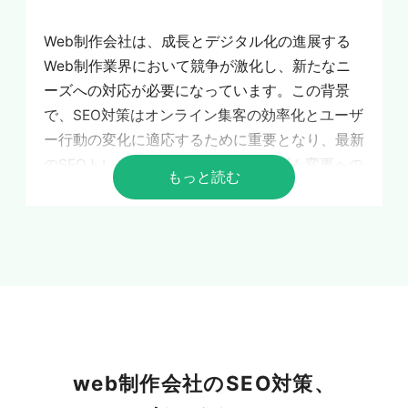
Web制作会社は、成長とデジタル化の進展する
Web制作業界において競争が激化し、新たなニ
ーズへの対応が必要になっています。この背景
で、SEO対策はオンライン集客の効率化とユーザ
ー行動の変化に適応するために重要となり、最新
のSEOトレンドへの理解とアルゴリズム変更への
もっと読む
対応が不可欠です。業界特有のキーワード戦略、
コンテンツマーケティング、ローカルSEO対策を
通じて、Googleマイビジネスの最適化やユーザ
ーレビュー活用が重要であり、データ分析に基づ
いた効果測定と改善が成果を最大化します。結
局、Web制作会社にとって効果的なSEO対策はビ
ジネス成長を促進し、今後も進化し続けるデジタ
ルマーケティング環境での成功に不可欠であるこ
web制作会社のSEO対策、
とがまとめられています。