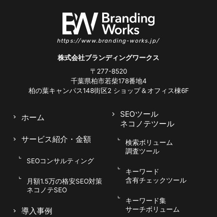
このようなユーザー行動の変化に伴い、Web制
作会社はSEO対策を通じてユーザーのニーズに柔
軟に対応する必要があります。これには、適切な
https://www.branding-works.jp/
キーワードの選定に加えて、モバイル最適化、ロ
株式会社ブランディングワークス
ーカル情報への対応、そして高品質でユーザーに
〒277-8520
価値を提供するコンテンツの提供が求められま
千葉県柏市若柴178番地4
す。結果として、SEO対策はユーザーの変化する
柏の葉キャンパス148街区2
ショップ＆オフィス棟6F
行動に適応し、効率的なオンライン集客を実現す
るための重要な方法となるのです。
SEOツール
ホーム
ネコノテツール
サービス紹介
・金額
検索ボリューム
調査ツール
SEOコンサルティング
最新のSEOトレンドとその影響
キーワード
含有チェックツール
月額1.5万の格安SEO対策
ネコノテSEO
キーワード集
最新のSEOトレンドは、検索エンジンのアルゴリ
サーチボリューム
導入事例