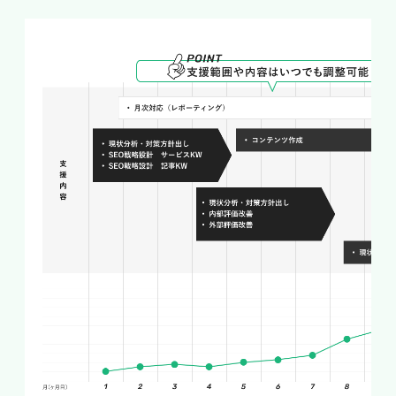
らに、デジタルマーケティングツールの進化によ
り、より精密なターゲティングや分析が可能にな
っており、Web制作会社はこれらのツールを活
用して効率的なオンライン集客と顧客のエンゲー
ジメント向上を追求するべきです。
# 競争環境の変化と新たなニーズ
Web制作業界は急激な成長とともに競争環境が
激化しています。この変化と新たなニーズへの対
応は、Web制作会社にとって大きな課題です。
デジタル化が進む中、顧客の要求も多様化してお
り、従来のウェブサイト制作に加えて、モバイル