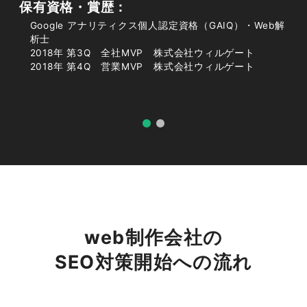
れらの動向は、Web制作業界における戦略策定
保有資格・賞歴：
において考慮されるべき核心的要素です。
Google アナリティクス個人認定資格（GAIQ）・Web解
析士
2018年 第3Q 全社MVP 株式会社ウィルゲート
2018年 第4Q 営業MVP 株式会社ウィルゲート
# 市場規模と成長率の推移
Web制作業界における市場規模は、デジタル化
の波に乗り、着実に成長を遂げています。近年、
企業活動のオンライン化が進み、ウェブサイトは
その中枢となるため、その需要はますます高まっ
ています。実際、多くの企業がオンライン上での
web制作会社の
存在感を強化するにあたり、Web制作の専門知
SEO対策開始への流れ
識を求めています。また、スマートフォンの普及
に伴うモバイルファーストの流れもあり、市場の
成長を牽引しています。