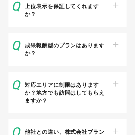
上位表示を保証してくれます
か？
# 競合の増加：フリーランスや小規模
制作会社の台頭
成果報酬型のプランはあります
Web制作業界では、フリーランスや小規模制作
か？
会社が増加し、競争が激しさを増しています。こ
れには複数の理由があります。まず、技術の進歩
とインターネットの普及により、個人でも低コス
トでWeb制作サービスを提供することが可能に
対応エリアに制限はあります
なりました。加えて、リモートワークの普及が、
か？地方でも訪問はしてもらえ
地理的な制約を超えてクライアントを獲得する機
ますか？
会をもたらしています。
また、今日の消費者は、ユニークでパーソナライ
ズされたサービスを求めており、小規模な制作会
他社との違い、株式会社ブラン