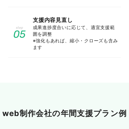
# デジタル化の進展とその影響
支援内容見直し
成果進捗度合いに応じて、適宜支援範
05
デジタル化の進展は、Web制作業界に大きな影
囲を調整
響を与えています。現代のビジネス環境では、企
※強化もあれば、縮小・クローズも含み
ます
業のオンライン上での存在感が中心的役割を果た
し、Webサイトはその重要な触点となっていま
す。デジタル化の波に乗り遅れないよう、多くの
企業がウェブサイトの最適化に注力しており、こ
れがWeb制作会社に対する需要の増加につなが
っています。また、消費者の行動はオンラインへ
と移行し、スマートフォンやタブレットからのア
クセスが増加しています。この変化に対応するた
め、Web制作会社はモバイルフレンドリーなデ
web制作会社の
年間支援プラン例
ザインと迅速なページロード時間を実現する必要
があり、それがSEO対策でも重要な要素です。さ