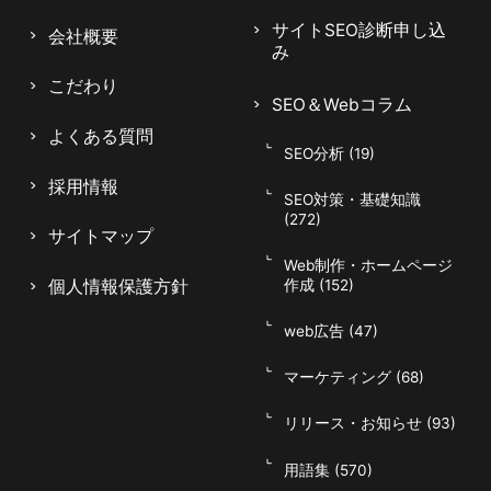
ズム更新に注目が集まっています。Googleは、
サイトSEO診断申し込
特にユーザーの検索意図をより深く理解し、関連
会社概要
み
性の高いコンテンツを提供するためのアルゴリズ
こだわり
ムを頻繁に改良しています。これにより、高品質
SEO＆Webコラム
でユーザー中心のコンテンツの価値がますます高
よくある質問
まっています。また、モバイルファーストインデ
SEO分析 (19)
ックスの導入は、モバイル端末での閲覧に最適化
採用情報
SEO対策・基礎知識
されたサイトが重視されることを意味し、音声検
(272)
サイトマップ
索とAIの進化によって検索体験も大きく変わりつ
Web制作・ホームページ
つあります。これらのトレンドに適応すること
個人情報保護方針
作成 (152)
は、オンラインでの視認性を高め、Web制作会
社としての競争力を保つ上で不可欠です。
web広告 (47)
マーケティング (68)
047-114-3111
AM9:30~PM8:00
平日
リリース・お知らせ (93)
無料相談・
サイトSEO診断
# 検索エンジンアルゴリズムの変化
お問い合わせ
申し込み
用語集 (570)