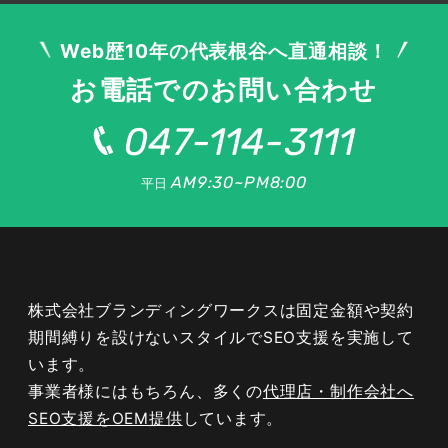
Web歴10年の代表根谷へ直通相談！
お電話でのお問い合わせ
# ユーザー行動の変化：情報収集と選
択プロセス
047-114-3111
AM9:30~PM8:00
平日
情報の検索から購入決断に至るまでのユーザー行
動は、デジタル技術の進化と共に著しく変化して
います。従来、検索はデスクトップPCを中心に
行われていましたが、現在はスマートフォンの普
及により、いつでもどこでもインターネットへの
株式会社ブランディングワークスは固定金額や契約
アクセスが可能になりました。また、ユーザーは
期間縛りを設けないスタイルでSEO支援を実施して
単に情報を検索するだけでなく、ソーシャルメデ
います。
ィアやオンラインレビューなどを活用して意思決
事業者様にはもちろん、多くの
代理店・制作会社へ
定を行います。
SEO支援をOEM提供
しています。