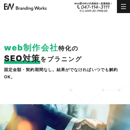
Web歴10年の代表根谷へ直通相談！
047-114-3111
AM9:30~PM8:00
平日
web制作会社
特化の
SEO対策
をプラニング
固定金額・契約期間なし。結果がでなければいつでも解約
OK。