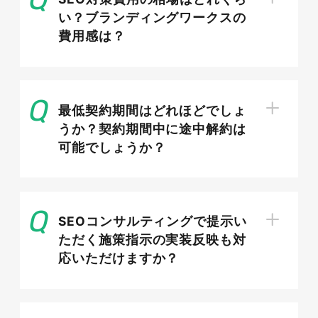
SEO対策が必要な理由
い？ブランディングワークスの
費用感は？
Web制作会社がSEO対策を必要とする理由は、ま
ず市場の競争の激化にあります。フリーランスや
小規模制作会社が台頭し、顧客の取り合いが厳し
最低契約期間はどれほどでしょ
くなっています。更に、オンライン上での集客が
うか？契約期間中に途中解約は
商売の生命線となっているため、検索結果で上位
可能でしょうか？
に表示されることは非常に重要です。また、消費
者の情報収集や選択プロセスが検索エンジンを中
心に行われており、その行動に合わせたサイト最
SEOコンサルティングで提示い
適化が必要不可欠です。これらの要因により、
ただく施策指示の実装反映も対
Web制作会社は効果的なSEO対策を施し、オンラ
応いただけますか？
インでの目立つ存在になることが求められていま
す。