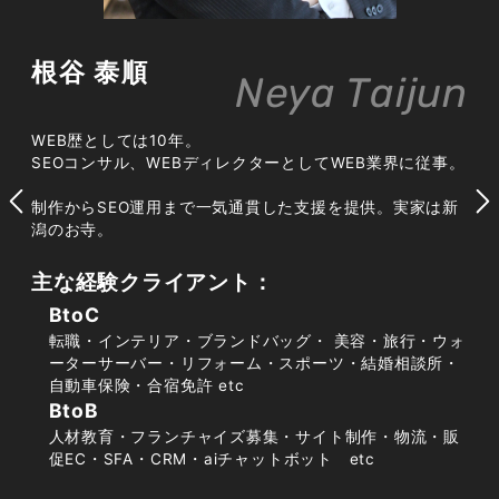
根谷 泰順
Neya Taijun
Web制作業界の市場動向
WEB歴としては10年。
SEOコンサル、WEBディレクターとしてWEB業界に従事。
Web制作業界の市場動向は、デジタル化の急速
な進展に伴って大きく変化しています。市場規模
制作からSEO運用まで一気通貫した支援を提供。実家は新
潟のお寺。
は年々拡大し、多くの企業がオンライン上での存
在感の向上を求めてWeb制作サービスに投資し
主な経験クライアント：
ています。成長率の推移は上向きで、この傾向は
BtoC
今後も続くと予想されています。業界内の競争は
転職・インテリア・ブランドバッグ・ 美容・旅行・ウォ
激しくなり、フリーランスや小規模制作会社の台
ーターサーバー・リフォーム・スポーツ・結婚相談所・
頭が競争環境を変化させています。消費者の行動
自動車保険・合宿免許 etc
BtoB
も変わり、インターネットでの情報検索と決定プ
人材教育・フランチャイズ募集・サイト制作・物流・販
ロセスが主流となっているため、Web制作会社
促EC・SFA・CRM・aiチャットボット etc
にとってSEO対策の重要性が高まっています。こ