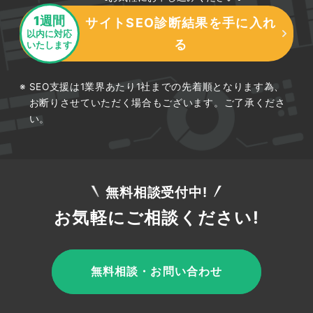
オンライン集客の重要性は、Web制作会社にと
1週間
サイトSEO診断結果を手に入れ
って無視できない要素です。インターネットが普
以内に対応
る
いたします
及した現代社会において、消費者は製品やサービ
スを購入する前に、オンラインでのリサーチを行
SEO支援は1業界あたり1社までの先着順となります為、
うことが一般的になっています。したがって、検
お断りさせていただく場合もございます。ご了承くださ
索エンジンで見つかりやすく、魅力的なオンライ
い。
ン上での存在感を確立することが、企業の成功に
直結しています。それに加えて、ディジタル広告
に対する投資はリアルタイムで測定可能であり、
ターゲットオーディエンスにより細かくリーチす
無料相談受付中!
ることが可能です。これにより、コスト効率の良
お気軽にご相談ください!
い広告戦略を実施することができ、高いROI（投
資収益率）を達成することが可能になります。特
に地域をターゲットにしたローカルSEO対策は、
無料相談・お問い合わせ
地域に密着したビジネスにおいて顧客獲得に極め
て効果的です。