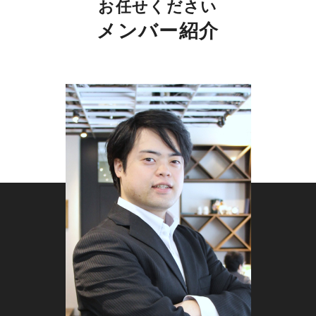
お任せください
メンバー紹介
Web制作会社のSEO対策
Web制作会社にとって、SEO対策は生命線とも言
えます。市場の成長とデジタル化の進展に伴い、
競合は増え続け、ユーザーの情報収集方法も変化
しています。これらの背景から、検索エンジンで
の上位表示はオンライン集客を成功させる鍵であ
り、Web制作業界特有のキーワード戦略の策定
と最新のSEOトレンドに対応することが不可欠で
す。また、継続的な効果測定とデータに基づいた
改善策の実施は、Web制作会社が競争に勝ち抜
くための戦略の一環です。