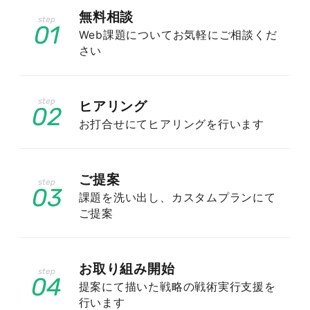
無料相談
01
このような市場の拡大は、Web制作会社のチャ
Web課題についてお気軽にご相談くだ
ンスであり、と同時に競争も激化しています。成
さい
長率に関しては、年々数パーセントの増加が見込
まれており、Web制作に関連するサービスにも
ヒアリング
拡大が期待されています。しかし、市場の成長と
02
ともに顧客の要求も高度化しており、Web制作
お打合せにてヒアリングを行います
会社は単に見た目の良いウェブサイトを制作する
だけでなく、検索エンジン最適化（SEO）を始め
ご提案
とするデジタルマーケティングの知識が求められ
03
課題を洗い出し、カスタムプランにて
ています。このように市場の成長率と消費者の行
ご提案
動の変化を踏まえ、Web制作会社は適切なSEO対
策を講じることが、サービス提供における重要な
要素となっています。
お取り組み開始
04
提案にて描いた戦略の戦術実行支援を
行います