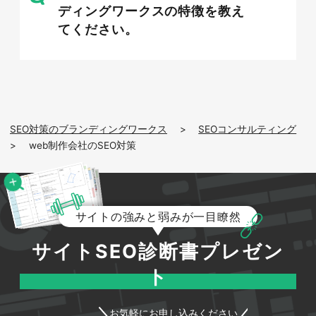
社やフリーランサーはそのニーズに柔軟に対応で
ディングワークスの特徴を教え
きることが強みとなっています。これらの変化
てください。
は、大手企業にとっては新たなマーケティング戦
略を考えるきっかけとなる一方で、中小規模の
Web制作会社にとっては、SEO対策を含むデジタ
ルマーケティングの知識を武器に市場での差別化
を図るチャンスでもあります。したがって、検索
SEO対策のブランディングワークス
>
SEOコンサルティング
エンジンでの見つけやすさやユーザー体験の最適
>
web制作会社のSEO対策
化を通じて、オンラインでの存在感を高めるSEO
対策は、これらの競合との競争に際して不可欠な
要素となっています。
サイトの強みと弱みが一目瞭然
サイトSEO診断書プレゼン
ト
# オンライン集客の重要性
お気軽にお申し込みください