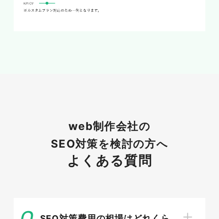
対応やユーザー体験の最適化など、専門的なスキ
ルとアップデートされた知識が求められていま
す。さらに、フリーランスや小規模制作会社の台
頭により、差別化がより重要になってきており、
この競争環境の中で生き残るためには、革新的な
サービスの提供や、顧客の目を引く独特の価値提
案が不可欠です。このため、SEO対策はオンライ
ンでの見える化をはじめとする集客効果を高める
ために、今やWeb制作会社にとって非常に重要
な要素となっています。効果的なSEO戦略は、こ
web制作会社の
れらの競争環境の変化に応じた新しい顧客ニーズ
SEO対策を検討の方へ
を満たし、ウェブサイトの検索エンジンでの可視
よくある質問
性を高めることで、ビジネスの成長に貢献しま
す。
SEO対策費用の相場はどれくら