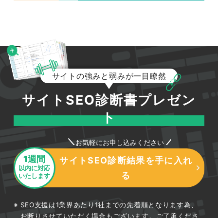
サイトの強みと弱みが一目瞭然
サイトSEO診断書プレゼン
ト
お気軽にお申し込みください
1週間
サイトSEO診断結果を手に入れ
以内に対応
047-114-3111
る
いたします
AM9:30~PM8:00
平日
無料相談・
サイトSEO診断
SEO支援は1業界あたり1社までの先着順となります為、
お問い合わせ
申し込み
お断りさせていただく場合もございます。ご了承くださ