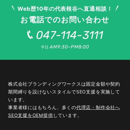
Web歴10年の代表根谷へ直通相談！
お電話でのお問い合わせ
047-114-3111
AM9:30~PM8:00
平日
株式会社ブランディングワークスは固定金額や契約
期間縛りを設けないスタイルでSEO支援を実施して
います。
047-114-3111
事業者様にはもちろん、多くの
代理店・制作会社へ
AM9:30~PM8:00
平日
SEO支援をOEM提供
しています。
無料相談・
サイトSEO診断
お問い合わせ
申し込み