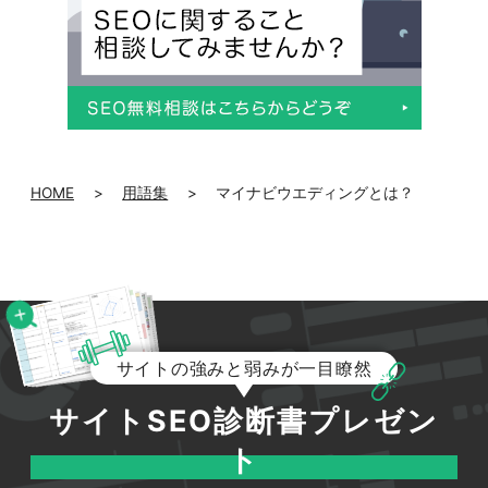
HOME
>
用語集
>
マイナビウエディングとは？
サイトの強みと弱みが一目瞭然
047-114-3111
AM9:30~PM8:00
平日
サイトSEO診断書プレゼン
無料相談・
サイトSEO診断
ト
お問い合わせ
申し込み