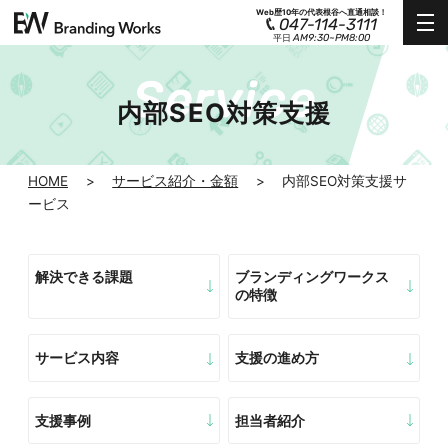
Web歴10年の代表根谷へ直通相談！
047-114-3111
AM9:30~PM8:00
平日
内部SEO対策支援
HOME
>
サービス紹介・金額
>
内部SEO対策支援サ
ービス
解決できる課題
ブランディングワークス
の特徴
サービス内容
支援の進め方
支援事例
担当者紹介