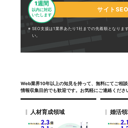
1週間
サイトSE
以内に対応
いたします
SEO支援は1業界あたり1社までの先着順となり
い。
Web業界10年以上の知見を持って、無料にてご相
情報収集目的でも歓迎です。お気軽にご連絡くださ
人材育成領域
婚活領