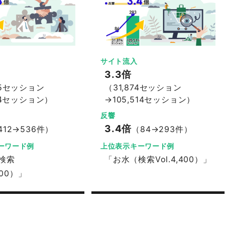
サイト流入
3.3倍
45セッション
（31,874セッション
164セッション）
→105,514セッション）
反響
3.4倍
412→536件）
（84→293件）
ーワード例
上位表示キーワード例
検索
「お水（検索Vol.4,400）」
,500）」