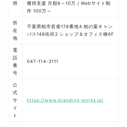
用
獲得支援 月額6～10万 / Webサイト制
作 100万～
所
千葉県柏市若柴178番地4 柏の葉キャン
在
パス148街区2 ショップ＆オフィス棟6F
地
電
話
047-114-3111
番
号
公
式
サ
https://www.branding-works.jp/
イ
ト