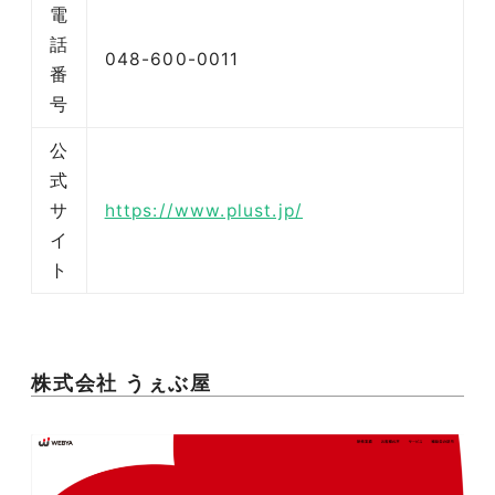
電
話
048-600-0011
番
号
公
式
サ
https://www.plust.jp/
イ
ト
株式会社 うぇぶ屋