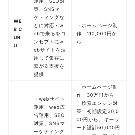
運用、SEO対
策、SNSマー
ケティングな
WE
どに対応・w
・ホームページ制
B C
ebで来るをコ
作：110,000円か
UR
ンセプトにw
ら
U
ebサイトを活
用して集客に
繋がる支援を
提供
・ホームページ制
作：30万円から
・webサイト
・検索エンジン対
運用、web広
策：初期設定30,0
告運用、SEO
00円から、キーワ
対策、SNSマ
ード設計50,000円
ーケティング