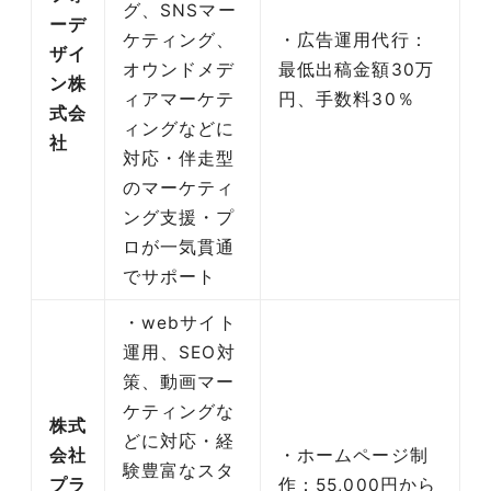
グ、SNSマー
ーデ
ケティング、
・広告運用代行：
ザイ
オウンドメデ
最低出稿金額30万
ン株
ィアマーケテ
円、手数料30％
式会
ィングなどに
社
対応・伴走型
のマーケティ
ング支援・プ
ロが一気貫通
でサポート
・webサイト
運用、SEO対
策、動画マー
ケティングな
株式
どに対応・経
会社
・ホームページ制
験豊富なスタ
プラ
作：55,000円から