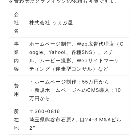
を合わせたグラフィックの依頼も可能ですよ。
会
社
株式会社 うぇぶ屋
名
事
ホームページ制作、Web広告代理店（G
業
oogle、Yahoo!、各種SNS）、スチ
内
ル、ムービー撮影、Webサイトマーケ
容
ティング（伴走型コンサル）など
・ホームページ制作：55万円から
費
・新規ホームページへのCMS導入：10
用
万円から
所
〒360-0816
在
埼玉県熊谷市石原2丁目24-3 M&Aビル
地
2F