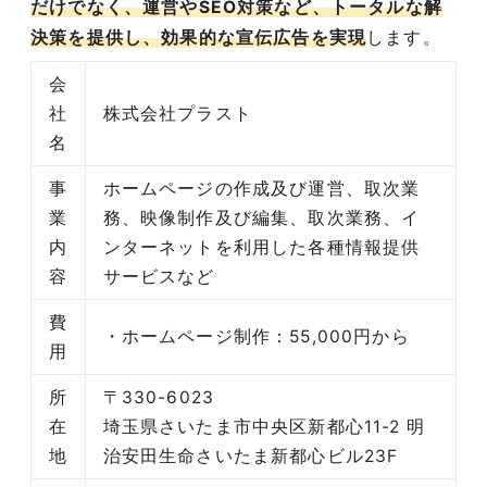
だけでなく、運営やSEO対策など、トータルな解
決策を提供し、効果的な宣伝広告を実現
します。
会
社
株式会社プラスト
名
事
ホームページの作成及び運営、取次業
業
務、映像制作及び編集、取次業務、イ
内
ンターネットを利用した各種情報提供
容
サービスなど
費
・ホームページ制作：55,000円から
用
所
〒330-6023
在
埼玉県さいたま市中央区新都心11-2 明
地
治安田生命さいたま新都心ビル23F