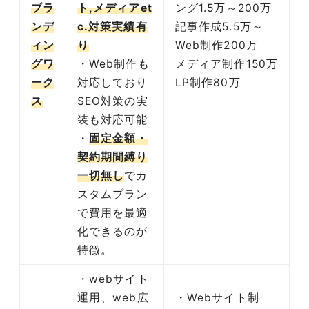
ブラ
ト,メディアet
ング1.5万～200万
ンデ
c.対策実績有
記事作成5.5万～
ィン
り
Web制作200万
グワ
・Web制作も
メディア制作150万
ーク
対応しており
LP制作80万
ス
SEO対策の実
装も対応可能
・
固定金額・
契約期間縛り
一切無し
でカ
スタムプラン
で費用を最適
化できるのが
特徴。
・webサイト
運用、web広
・Webサイト制