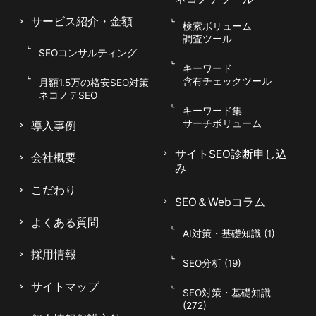
サービス紹介
・金額
検索ボリューム
調査ツール
SEOコンサルティング
キーワード
含有チェックツール
月額1.5万の格安SEO対策
ネコノテSEO
キーワード集
サーチボリューム
導入事例
サイトSEO診断申し込
会社概要
み
こだわり
SEO＆Webコラム
よくある質問
AI対策・基礎知識 (1)
047-114-3111
採用情報
AM9:30~PM8:00
平日
SEO分析 (19)
無料相談・
サイトSEO診断
サイトマップ
SEO対策・基礎知識
お問い合わせ
申し込み
(272)