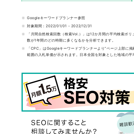
未経験 エンジニア 転職
it 転職 未経験 30 代
Googleキーワードプランナー
参照
it 系 転職
対象期間：
2022/01/01 - 2022/12/31
「月間自然検索回数（検索Vol.）」は12か月間の平均検索
it 転職 サイト おすすめ
数が1年間のどの時期に多くなるかを分析できます。
it 未経験 転職 エージェント
「CPC」はGoogleキーワードプランナーより”ページ上
範囲の入札単価が示されます。日本全国を対象とした地域の平
転職 エージェント it
エンジニア 未経験 転職
転職 サイト it
未経験 it エンジニア
it コンサル 転職
it 業界 未経験
エンジニア エージェント
転職 it 未経験