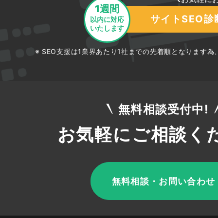
1週間
it 業界 未経験 転職
サイトSEO
以内に対応
it から 転職
いたします
外資 系 it 転職
SEO支援は1業界あたり1社までの先着順となります
エージェント it
外資 it 営業
未経験 エンジニア 30 代
it ストラテジスト 転職
無料相談受付中!
転職 エージェント エンジニア
お気軽にご相談くだ
it エンジニア 未経験 30 代
応用 情報 技術 者 転職
it 転職 未経験 30 代 女性
無料相談・お問い合わせ
エンジニア 転職 エージェント おすすめ
se 転職 未経験 20 代
it コンサルタント 転職