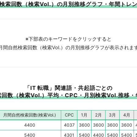
検索回数
（検索Vol.）の月別推移グラフ・年間トレ
※下部表のキーワードをクリックすると
月間自然検索回数（検索Vol.）の月別推移グラフが表示されま
「IT 転職」関連語・共起語ごとの
回数（検索Vol.）
平均・CPC・月別検索Vol.推移
月間自然検索回数(検索Vol.)
CPC
1月
2月
3月
4月
4400
4037
3600
3600
3600
3600
5400
4301
5400
4400
5400
5400