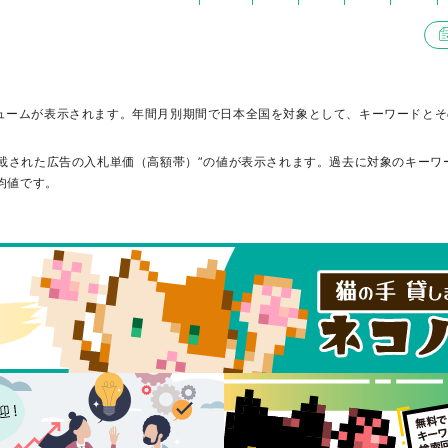
390
1861
390
390
390
320
320
993
320
320
390
390
320
3564
260
210
210
210
ボリュームが表示されます。年間月別期間で日本全国を対象として、キーワードと
260
3979
210
320
260
140
320
2443
110
140
390
320
部に掲載された広告の入札単価（高額帯）”の値が表示されます。過去に対象のキー
均値です。
320
6036
480
320
390
320
320
1888
590
480
480
260
260
5934
210
170
210
260
260
1270
320
260
320
320
260
1779
320
260
320
260
260
1009
260
260
320
320
260
5567
210
260
260
260
260
1592
260
260
260
260