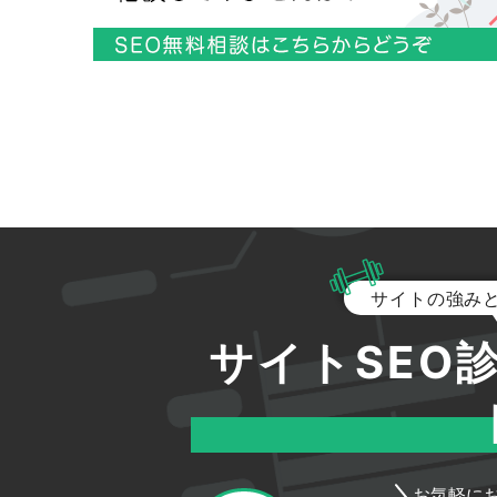
it エージェント
ウズキャリ it
se 転職 未経験
it 転職 エージェント おすすめ
se から 転職
基本 情報 技術 者 転職
it 転職 おすすめ
エンジニア 転職 おすすめ
レバテック キャリア
サイトの強み
リクルート エージェント it
サイトSEO
it 系 未経験
未経験 エンジニア 厳しい
it 中途 採用
転職 サイト エンジニア
お気軽に