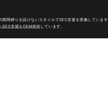
140
1512
140
110
170
110
170
3828
170
210
210
170
約期間縛りを設けないスタイルでSEO支援を実施していま
140
1257
140
110
140
110
SEO支援をOEM提供
しています。
140
1105
20
30
30
20
140
683
210
170
170
140
140
4545
140
90
110
170
ホーム
SEOツール
ネ
140
1692
20
20
30
50
サービス紹介
・金額
検索ボリューム
140
3064
170
110
90
90
SEOコンサルティング
キーワード
含有
140
2764
110
110
140
110
月額1.5万の格安SEO対
キーワード集
サ
140
5608
110
140
140
110
策
ム
ネコノテSEO
140
1515
140
110
110
90
サイトSEO診
導入事例
140
768
140
110
140
140
会社概要
140
2500
170
170
210
140