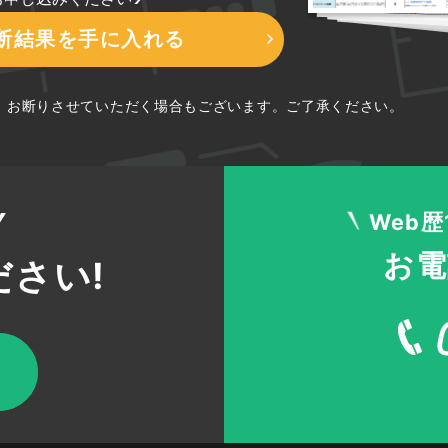
170
1398
170
210
210
210
診断結果を手に入れる
170
1385
210
170
210
210
170
2014
170
110
140
140
為、お断りさせていただく場合もございます。ご了承ください。
170
3385
170
170
210
210
170
803
170
170
210
210
170
771
170
140
210
210
170
690
170
170
140
170
Web
170
5571
210
170
170
140
お電
さい!
170
767
170
210
210
170
170
942
210
140
140
210
170
849
210
210
140
140
140
3654
90
140
170
140
170
1160
170
170
170
170
170
2032
170
170
140
260