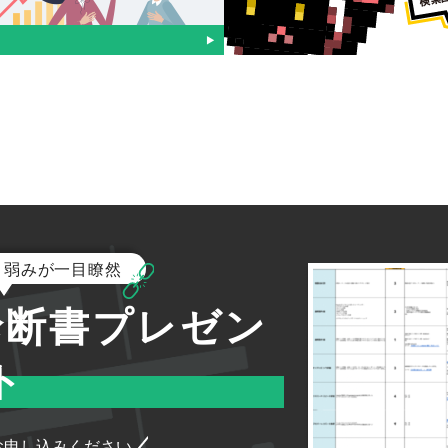
260
3548
260
260
260
260
260
975
210
210
320
260
260
1144
210
210
320
260
210
2789
260
320
260
170
260
1451
260
260
260
260
210
784
260
170
210
260
210
3343
210
210
260
260
210
3172
210
210
170
210
260
3533
260
210
260
210
と弱みが一目瞭然
210
1739
50
170
170
170
診断書プレゼン
210
970
90
90
110
90
ト
210
585
210
260
390
210
170
2259
90
90
90
90
170
5762
140
170
210
210
お申し込みください