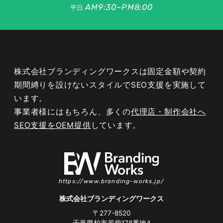
AM9:30~PM8:00
平日
毎週 お花
70
195
50
50
50
70
50
40
70
が 届く
切り花 定
70
454
110
70
110
90
90
40
50
期 便
お花 届く
70
467
70
50
70
90
90
50
50
株式会社ブランディングワークスは固定金額や契約
鉢植え 定
50
128
70
50
70
90
90
70
40
期 便
期間縛りを設けないスタイルでSEO支援を実施して
います。
毎月 花
50
351
70
70
70
70
50
70
50
事業者様にはもちろん、多くの
代理店・制作会社へ
お花 が 届
50
743
50
50
90
70
30
40
30
く 定期 便
SEO支援をOEM提供
しています。
花 毎月 届
50
263
90
30
40
90
40
20
20
く
hitohana
50
248
70
50
50
50
70
50
30
定期 便
https://www.branding-works.jp/
ベルーナ
40
147
20
40
30
30
20
50
30
花 定期 便
株式会社ブランディングワークス
花 の サブ
〒277-8520
スク おす
40
415
20
10
10
20
30
20
30
千葉県柏市若柴178番地4