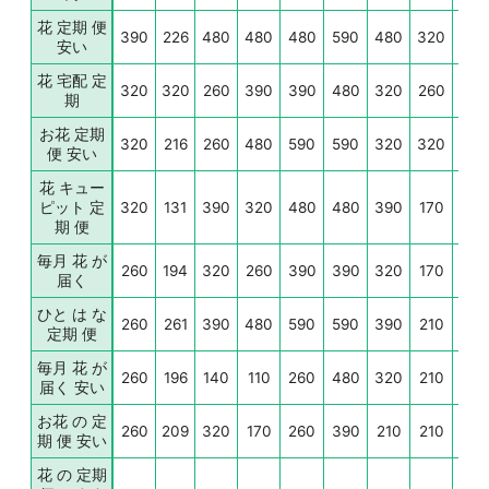
花 定期 便
390
226
480
480
480
590
480
320
210
安い
花 宅配 定
320
320
260
390
390
480
320
260
260
期
お花 定期
320
216
260
480
590
590
320
320
260
便 安い
花 キュー
ピット 定
320
131
390
320
480
480
390
170
260
期 便
毎月 花 が
260
194
320
260
390
390
320
170
140
届く
ひと は な
260
261
390
480
590
590
390
210
140
定期 便
毎月 花 が
260
196
140
110
260
480
320
210
210
届く 安い
お花 の 定
260
209
320
170
260
390
210
210
170
期 便 安い
花 の 定期