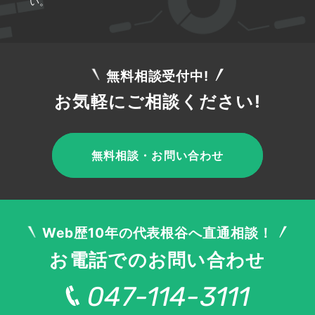
い。
仏 花 サブ
90
167
90
50
70
90
70
90
90
スク
花束 定期
90
455
90
110
140
110
110
90
70
便
無料相談受付中!
定期 花
90
203
70
90
110
110
110
70
50
お気軽にご相談ください!
青山 フラ
ワー マー
90
103
140
90
110
110
90
70
70
ケット 定
期 便
無料相談・お問い合わせ
仏 花 定期
便 1000
90
130
90
70
90
70
110
70
70
円
花 が 届く
70
203
70
70
90
110
70
50
40
Web歴10年の代表根谷へ直通相談！
お花 が 届
70
208
70
40
70
140
90
40
50
く
お電話でのお問い合わせ
花 毎月 配
70
181
20
30
50
70
70
50
50
達
047-114-3111
お花 定期
70
236
70
70
110
70
70
70
40