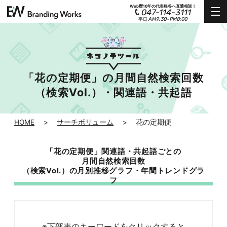
Web歴10年の代表根谷へ直通相談！
047-114-3111
AM9:30~PM8:00
平日
「花の定期便」の月間自然検索回数
（検索Vol.）・関連語・共起語
HOME
>
サーチボリューム
>
花の定期便
「花の定期便」関連語・共起語ごとの
月間自然検索回数
（検索Vol.）の月別推移グラフ・年間トレンドグラ
フ
※下部表のキーワードをクリックすると