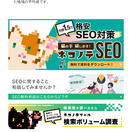
毎月 お花
た地域の平均値です。
140
234
210
140
210
210
170
110
90
が 届く
定期 便 花
170
177
210
170
170
210
170
140
140
毎月 届く
140
195
140
140
170
260
170
70
110
花
フラワー
140
158
170
140
140
170
110
140
90
定期 便
お花 の 定
期 便 おす
110
260
110
90
110
110
110
140
110
すめ
生花 定期
140
262
170
170
170
140
140
90
140
便
お花 定期
便 おすす
110
195
170
90
50
70
110
140
140
め
ロス フラ
ワー 定期
110
114
140
170
170
110
210
170
90
便
lifft 定期
110
571
140
140
170
110
140
140
70