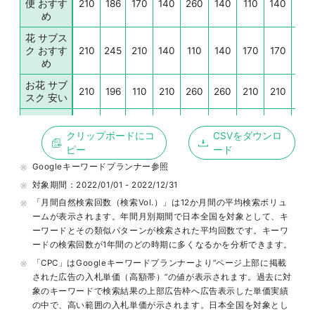
便 おすす
210
186
170
140
260
140
110
140
170
め
花 サブス
ク おすす
210
245
210
140
110
140
170
170
90
め
お花 サブ
210
196
110
210
260
260
210
210
210
スク 安い
ドライ フ
ラワー 定
210
133
480
390
320
260
260
210
170
クリップボードにコ
CSVをダウンロ
期 便
ピー
ード
花 定期
170
251
210
210
210
210
210
170
110
Googleキーワードプランナー
参照
対象期間：
2022/01/01 - 2022/12/31
サブスク
210
203
260
210
260
260
210
210
170
お花
「月間自然検索回数（検索Vol.）」は12か月間の平均検索ボリュ
ームが表示されます。年間月別期間で日本全国を対象として、キ
flower 定
170
148
210
320
210
210
210
210
140
ーワードとその類似パターンが検索された平均回数です。キーワ
期 便
ードの検索回数が1年間のどの時期に多くなるかを分析できます。
青山 フラ
「CPC」はGoogleキーワードプランナーより”ページ上部に掲載
ワー マー
170
97
260
210
210
210
140
140
140
された広告の入札単価（高額帯）”の値が表示されます。過去に対
ケット サ
象のキーワードで検索結果の上部広告枠へ広告表示した単価実績
ブスク
の中で、高い範囲の入札単価が示されます。日本全国を対象とし