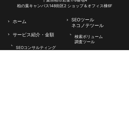
すめ
柏の葉キャンパス148街区2
ショップ＆オフィス棟6F
一輪挿し
50
128
70
50
70
50
50
40
20
花 定期 便
SEOツール
ホーム
047-114-3111
ネコノテツール
毎月 お花
AM9:30~PM8:00
平日
が 届く 安
50
203
50
50
70
70
40
30
20
サービス紹介
・金額
検索ボリューム
い
無料相談・
サイトSEO診断
調査ツール
お問い合わせ
申し込み
仏 花 宅配
SEOコンサルティング
40
213
40
30
30
30
30
30
70
定期
キーワード
含有チェックツール
月額1.5万の格安SEO対策
日比谷 花
40
129
50
50
70
90
40
20
30
ネコノテSEO
壇 定期 便
キーワード集
お花 毎月
サーチボリューム
40
420
30
50
40
70
40
30
30
導入事例
届く
宅配 花 定
サイトSEO診断申し込
会社概要
40
484
50
40
50
70
20
30
40
期
み
毎週 届く
こだわり
40
407
20
30
50
40
40
30
30
花
SEO＆Webコラム
お花 毎月
40
195
50
50
70
50
50
30
20
よくある質問
SEO分析 (19)
ハナ プラ