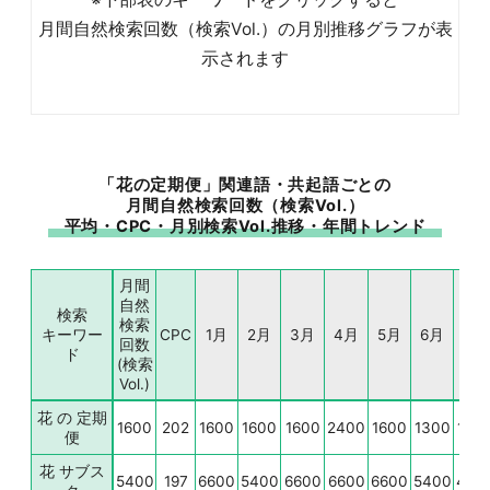
月間自然検索回数（検索Vol.）の月別推移グラフが表
示されます
「花の定期便」関連語・共起語ごとの
月間自然検索回数（検索Vol.）
平均・CPC・月別検索Vol.推移・年間トレンド
月間
自然
検索
検索
キーワー
CPC
1月
2月
3月
4月
5月
6月
7月
回数
ド
(検索
Vol.)
花 の 定期
1600
202
1600
1600
1600
2400
1600
1300
100
便
花 サブス
5400
197
6600
5400
6600
6600
6600
5400
440