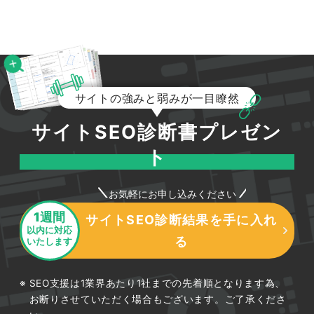
便
花 定期 便
110
205
140
50
70
50
50
90
50
おすすめ
仏 花 定期
110
148
110
90
110
90
90
110
90
便
観葉 植物
サイトの強みと弱みが一目瞭然
110
221
140
110
170
260
110
90
90
定期 便
毎月 届く
サイトSEO診断書プレゼン
110
218
90
110
170
210
110
70
70
寄せ 植え
ト
花 の 定期
90
200
90
70
70
170
110
110
110
便 安い
お気軽にお申し込みください
花 毎月
90
203
140
140
170
210
140
90
50
1週間
花 届く
90
214
110
90
140
140
110
70
70
サイトSEO診断結果を手に入れ
以内に対応
お花 の サ
る
いたします
ブスク 安
90
189
40
50
90
90
70
90
70
い
SEO支援は1業界あたり1社までの先着順となります為、
お花 サブ
スク おす
90
276
90
70
110
90
50
70
70
お断りさせていただく場合もございます。ご了承くださ
すめ