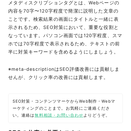
メタディスクリプションタグとは、
Web
ページの
内容を
70
字〜
120
字程度で簡潔に説明した文章の
ことです。検索結果の画面にタイトルと一緒に表
示されるため、
SEO
対策において、重要な役割と
なっています。パソコン画面では
120
字程度、スマ
ホでは
70
字程度で表示されるため、テキストの前
半に対策キーワードを含めるようにしましょう。
※meta-descriptionはSEO評価改善には貢献しま
せんが、クリック率の改善には貢献します。
SEO対策・コンテンツマーケからWeb制作・Webマ
ーケティングのことまで。お気軽にご連絡くださ
い。連絡は
無料相談・お問い合わせ
よりどうぞ。