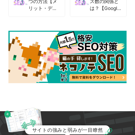
つの方法【メ
ス数の関係と
リット・デメ
は？【Google
リットを解
の評価基準も
説】
解説】
サイトの強みと弱みが一目瞭然