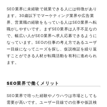
SEO
業界に未経験で就業できる人には特徴があり
ます。
30
歳以下でマーケティング業界や広告業
界、営業職の経験をもっている人は
SEO
業界へ転
職がしやすいです。まず
SEO
業界は人手不足なの
で、幅広い人が
SEO
業界へ求人応募できるように
なっています。
SEO
の仕事の考え方であるユーザ
ー目線になってニーズを探し、仮説検証を繰り返
すことができる人材が転職活動を有利に進められ
ます。
SEO
業界で働くメリット
SEO
業界で培った経験やノウハウは市場としても
需要が高いです。ユーザー目線での仕事や仮説検