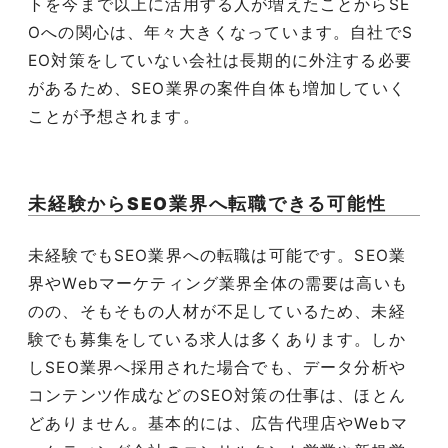
トを今まで以上に活用する人が増えたことから
SE
O
への関心は、年々大きくなっています。自社で
S
EO
対策をしていない会社は長期的に外注する必要
があるため、
SEO
業界の案件自体も増加していく
ことが予想されます。
未経験から
SEO
業界へ転職できる可能性
未経験でも
SEO
業界への転職は可能です。
SEO
業
界や
Web
マーケティング業界全体の需要は高いも
のの、そもそもの人材が不足しているため、未経
験でも募集をしている求人は多くあります。しか
し
SEO
業界へ採用された場合でも、データ分析や
コンテンツ作成などの
SEO
対策の仕事は、ほとん
どありません。基本的には、広告代理店や
Web
マ