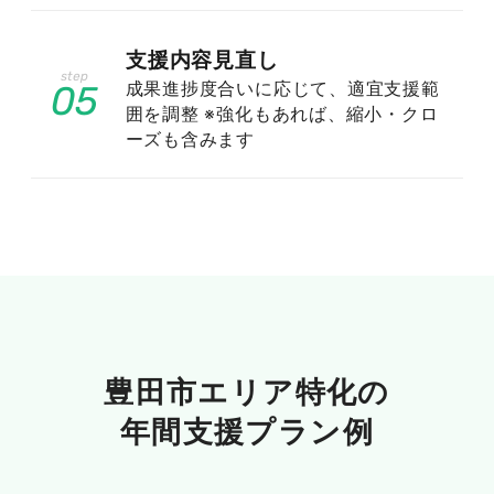
町・若草町・西山町・京町・梅坪町・平芝町・栄
町・栄生町・横山町・高原町・東梅坪町・落合
支援内容見直し
町・川田町・川端町・日之出町・久保町・竹生
成果進捗度合いに応じて、適宜支援範
05
町・昭和町・陣中町・古瀬間町・志賀町・泉町・
囲を調整 ※強化もあれば、縮小・クロ
ーズも含みます
神池町・美里・森町・広川町・渋谷町・宝来町・
御立町・野見町・野見山町・五ケ丘・大見町・琴
平町・渡合町・室町・宮前町・平和町・水源町・
今町・河合町・明和町・トヨタ町・平山町・前山
町・司町・丸山町・山之手・寿町・曙町・鴻ノ巣
町・新生町・緑ケ丘・深田町・土橋町・清水町・
聖心町・田中町・田代町・千足町・本地町・美山
町・樹木町・御幸町・細谷町・元町・柿本町・衣
ケ原・小川町・朝日ケ丘・八幡町・砂町・瑞穂
豊田市エリア特化の
町・広路町・松ケ枝町・上挙母・常盤町・神田
年間支援プラン例
町・十塚町・元宮町・竜宮町・秋葉町・前田町・
下市場町・金谷町・錦町・下林町・長興寺・御幸