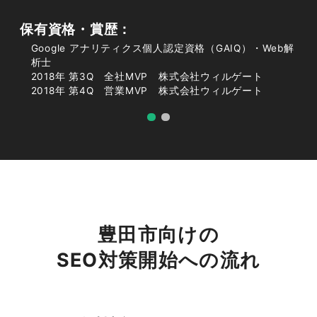
力石町・下室町・山中町・上高町・小呂町・滝見
保有資格・賞歴：
町・手呂町・手呂町樋田・寺下町・勘八町・石野
Google アナリティクス個人認定資格（GAIQ）・Web解
町・平戸橋町・越戸町・荒井町・花本町・青木
析士
町・上原町・大清水町・浄水町・保見町・東保見
2018年 第3Q 全社MVP 株式会社ウィルゲート
2018年 第4Q 営業MVP 株式会社ウィルゲート
町・乙部ケ丘・乙部町・貝津町・広幡町・篠原
町・保見ケ丘・田籾町・大畑町・八草町・猿投
町・舞木町・本徳町・加納町・御船町・井上町・
四郷町・伊保町・亀首町・高町・大岩町・三箇
町・白川町・西市野々町・木瀬町・上川口町・下
川口町・田茂平町・御作町・西中山町・深見町・
藤岡飯野町・迫町・北一色町・北曽木町・上渡合
町・石飛町・折平町・石畳町・小原田代町・小原
豊田市向けの
北町・前洞町・雑敷町・柏ケ洞町・川見町・大ケ
SEO対策開始への流れ
蔵連町・東郷町・苅萱町・平岩町・岩下町・宮代
町・西丹波町・榑俣町・平畑町・日面町・簗平
町・西細田町・小原町・大坂町・鍛治屋敷町・李