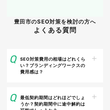
豊田市 社会保険労務士（検索Vol.70）
豊田市 行政書士（検索Vol.90）
豊田市 司法書士（検索Vol.260）
豊田市の
SEO対策を検討の方へ
豊田市 弁護士（検索Vol.320）
豊田市 学習塾（検索Vol.110）
よくある質問
豊田市 介護施設（検索Vol.260）
豊田市 泌尿器科医院（検索Vol.10）
豊田市 旅行会社（検索Vol.260）
豊田市 ダンススクール（検索Vol.320）
SEO対策費用の相場はどれくら
豊田市 音楽教室（検索Vol.50）
い？ブランディングワークスの
豊田市 英会話（検索Vol.210）
費用感は？
豊田市 飲食店（検索Vol.880）
豊田市 大学（検索Vol.480）
最低契約期間はどれほどでしょ
うか？契約期間中に途中解約は
知っておこう：ビジネス向け無料の