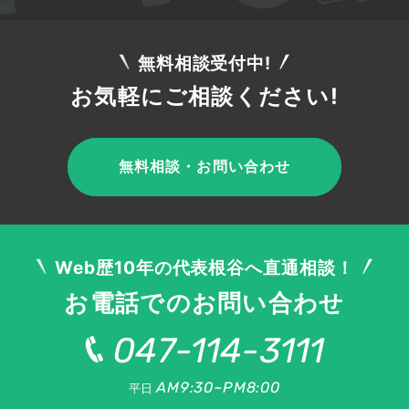
地域限定のオファーやクーポン発行もリピーター
化につながるでしょう。
無料相談受付中!
お気軽にご相談ください!
知っておこう：ビジネス向け有料の
Web集客
無料相談・お問い合わせ
ローカルビジネス向けの有料の集客・Web集客
の方法もあります。具体的に解説します。
Web歴10年の代表根谷へ直通相談！
お電話でのお問い合わせ
047-114-3111
看板広告・チラシなどのオフラインで
の集客
AM9:30~PM8:00
平日