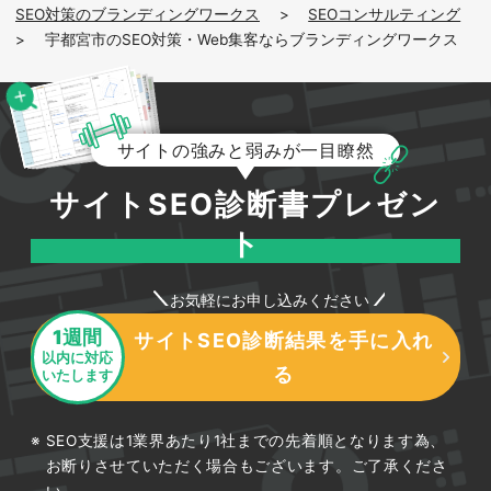
SEO対策のブランディングワークス
>
SEOコンサルティング
ることができ、場合によってはその場での来客に
>
宇都宮市のSEO対策・Web集客ならブランディングワークス
つながる場合もあります。
費用については、看板は屋上や壁面に設置する場
合で20万～50万円が目安です。チラシはデータ
サイトの強みと弱みが一目瞭然
を自作して印刷だけ格安のサービスを利用すれば
サイトSEO診断書プレゼン
1枚数円程度です。
ト
お気軽にお申し込みください
GoogleやYahoo!の広告などオンライ
1週間
サイトSEO診断結果を手に入れ
ンでの集客
以内に対応
る
いたします
オンラインでの広告による集客も有効です。検索
SEO支援は1業界あたり1社までの先着順となります為、
お断りさせていただく場合もございます。ご了承くださ
エンジンで検索したときに検索結果とともに表示
い。