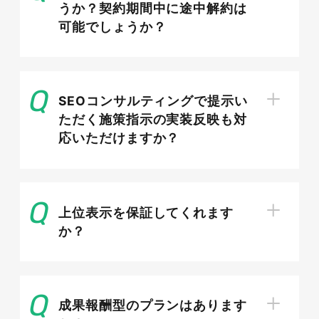
うか？契約期間中に途中解約は
可能でしょうか？
ホームページの運用やSEO対策
SEOコンサルティングで提示い
自社ホームページの運用やSEO対策も集客が期待
ただく施策指示の実装反映も対
できます。地域密着型の情報を発信したり「地域
応いただけますか？
名×サービス名」のようなキーワードのSEO対策
を行ったりする方法があります。地域が限定され
ることで競合も少なくなり、地元の見込み客にア
上位表示を保証してくれます
ピールしやすくなります。
か？
地域限定のオファーやクーポン発行もリピーター
化につながるでしょう。
成果報酬型のプランはあります