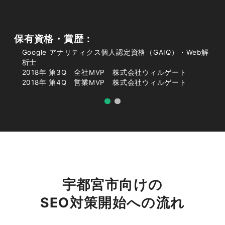
物流・販促EC・SFA・CRM・aiチャットボット
東・平出工業団地・中久保・問屋町・石井町・上
etc
桑島町・下桑島町・東刑部町・東木代町・西刑部
町・平塚町・瑞穂・さるやま町・下栗町・下栗・
保有資格・賞歴：
東簗瀬・平松町・平松本町・簗瀬町・簗瀬・城
Google アナリティクス個人認定資格（GAIQ）・Web解
東・平松・東今泉・峰・峰町・東峰町・宿郷・東
析士
峰・越戸／越戸町・泉が丘・東宿郷・元今泉・今
2018年 第3Q 全社MVP 株式会社ウィルゲート
2018年 第4Q 営業MVP 株式会社ウィルゲート
泉新町・今泉町・南大通り・駅前通り・川向町・
今泉・錦・中今泉・宮みらい・海道町・下川俣
町・岩曽町・竹林町・関堀町・岩本町・川俣町・
上野町・御幸ケ原町・御幸本町・御幸町・東町・
飯山町・篠井町・石那田町・上小池町・下小池
町・大網町・上横倉町・下横倉町・下金井町・上
金井町・徳次郎町・岩原町・新里町・板戸町・野
高谷町・清原台・刈沼町・満美穴町・ゆいの杜・
宇都宮市向けの
清原工業団地・氷室町・上籠谷町・桑島町・鐺山
SEO対策開始への流れ
町・竹下町・道場宿町・下ケ橋町・白沢町・東岡
本町・下岡本町・中岡本町・上大塚町・長峰町・