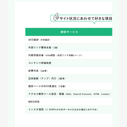
ローカルビジネスを行う際に、無料でできる
Web集客には以下の方法があります。
Googleマップ対策（MEO対策）
Googleマップ対策（MEO対策）は、Googleマッ
プで検索したとき自社や自店舗を上位表示させる
ための対策です。上位表示させることにより自社
サービスの利用や来店につながる可能性が高まり
ます。
検索意図や検索するシチュエーションに合わせて
情報を提供したり、口コミ評価を高めたりするこ
とが大切です。画像や動画の使用も効果がありま