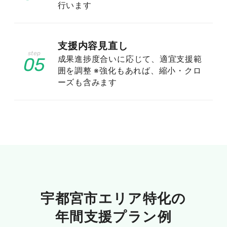
務所 / 社会保険労務士 / 行政書士 / 司法書士 / 弁
行います
護士 / 産科・婦人科医院 / 学習塾 / 介護施設 / 泌
尿器科医院 / 旅行会社 / ダンススクール・舞踊教
室 / ピアノ・音楽教室 / 英会話・語学教室 / 心療
支援内容見直し
内科クリニック / 整形外科医院 / 皮膚科医院 / 飲
成果進捗度合いに応じて、適宜支援範
05
食店 / 小児科医院 / 大学・短期大学 / 内科・循環
囲を調整 ※強化もあれば、縮小・クロ
ーズも含みます
器科医院 / 幼稚園・保育園
以下のキーワードで検索するユーザー
に対し、集客していきませんか？※数値
は月間自然検索回数（Googleでの月間
検索回数）
宇都宮市エリア特化の
年間支援プラン例
宇都宮市 マッサージ店（検索Vol.50）