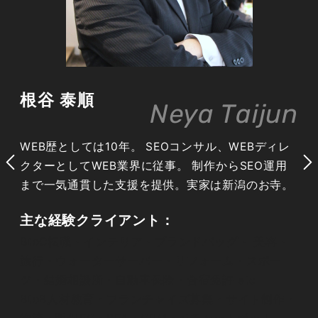
町・台新田町・台新田・横田新町・上横田町・江
曽島・春日町・川田町・屋板町・砂田町・中島
町・上御田町・東横田町・城南・インターパー
ク・雀宮町・下反町町・東谷町・下横田町・御田
長島町・茂原町・羽牛田町・宮の内・雀の宮・新
根谷 泰順
Neya Taijun
富町・高砂町・五代・みどり野町・針ケ谷・兵庫
塚・若松原・さつき・南町・南高砂町・末広・茂
WEB歴としては10年。 SEOコンサル、WEBディレ
原・富士見町・針ケ谷町・西川田町・西川田・北
クターとしてWEB業界に従事。 制作からSEO運用
若松原・西川田東町・西川田南・兵庫塚町・幕田
まで一気通貫した支援を提供。実家は新潟のお寺。
町・西川田本町・大塚町・大和（１、２丁目）・
宮本町・双葉・緑・今宮・東浦町・東原町・八千
主な経験クライアント：
代・古賀志町・福岡町・田下町・田野町・大谷
BtoC転職・インテリア・ブランドバッグ・ 美容・
町・下荒針町・飯田町・上小倉町・今里町・下小
旅行・ウォーターサーバー・リフォーム・スポー
倉町・芦沼町・上田町・金田町・松田新田町・宮
ツ・結婚相談所・自動車保険・合宿免許 etc
山田町・関白町・松風台・中里町・免ノ内町・高
BtoB人材教育・フランチャイズ募集・サイト制作・
松町・冬室町・平出町・柳田町・下平出町・陽