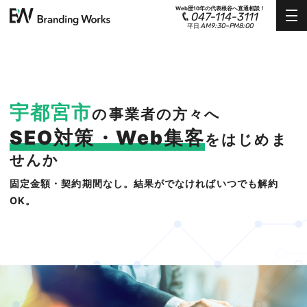
Web歴10年の代表根谷へ直通相談！
047-114-3111
AM9:30~PM8:00
平日
宇都宮市
の事業者の方々へ
SEO対策・Web集客
をはじめま
せんか
固定金額・契約期間なし。結果がでなければいつでも解約
OK。