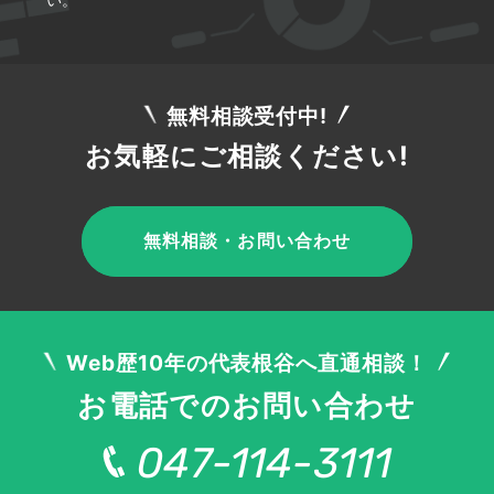
される「リスティング広告」や、ホームページや
ポータルサイトの広告枠に広告を表示させる「デ
ィスプレイ広告」などがあります。
無料相談受付中!
ターゲットを明確に絞り込んでどんなキーワード
お気軽にご相談ください!
や属性の人に表示させるかがポイントとなりま
す。
無料相談・お問い合わせ
費用は、リスティング広告で20万～30万円程
度、ディスプレイ広告で月額20万～50万円が目
安です。
Web歴10年の代表根谷へ直通相談！
お電話でのお問い合わせ
各種対策の外注・コンサルタント利用
047-114-3111