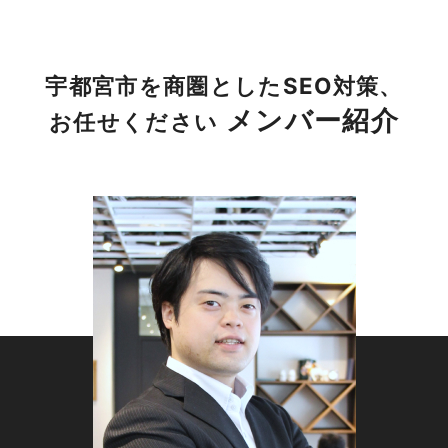
場通り・塙田・戸祭元町・昭和・本町・泉町・伝
馬町・小幡・清住・星が丘・松原・材木町・桜・
南一の沢町・中一の沢町・西一の沢町・一の沢・
宇都宮市を商圏としたSEO対策、
北一の沢町・一ノ沢町・上戸祭町・中戸祭町・戸
メンバー紹介
お任せください
祭町・東戸祭・下戸祭・戸祭・中戸祭・上戸祭・
宝木町・東宝木町・陽西町・西の宮・駒生町・駒
生・野沢町・若草・細谷・細谷町・宝木本町・池
上町・江野町・曲師町・二荒町・中央本町・中
央・松が峰・宮園町・大通り・一番町・二番町・
三番町・中河原町・天神・本丸町・旭・一条・河
原町・御蔵町・下河原・下河原町・西原町・花
房・花房本町・新町・日の出・不動前・陽南・宮
原・大和（３丁目）・弥生・吉野・六道町・京
町・花園町・菊水町・明保野町・滝の原・滝谷
町・幸町・鶴田町・下砥上町・下欠町・鷺の谷
町・上欠町・砥上町・鶴田・西・西原・操町・住
吉町・睦町・西大寛・大寛・江曽島本町・江曽島