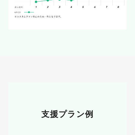
宇都宮市 学習塾（検索Vol.50）
宇都宮市 介護施設（検索Vol.140）
宇都宮市 泌尿器科医院（検索Vol.10）
宇都宮市 旅行会社（検索Vol.50）
宇都宮市 ダンススクール（検索Vol.70）
宇都宮市 音楽教室（検索Vol.40）
宇都宮市 英会話（検索Vol.30）
宇都宮市 飲食店（検索Vol.260）
宇都宮市 大学（検索Vol.170）
知っておこう：ビジネス向け無料の
Web集客
支援プラン例