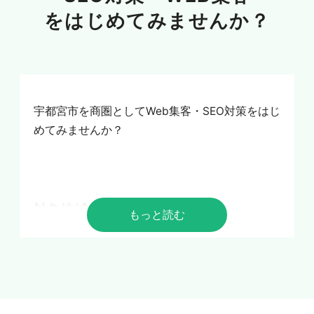
をはじめてみませんか？
宇都宮市を商圏としてWeb集客・SEO対策をはじ
めてみませんか？
対象地域：
もっと読む
横山町・瓦谷町・豊郷台・長岡町・横山・富士見
が丘・山本・上大曽町・大曽・八幡台・山本町・
戸祭台・東塙田・千波町・仲町・栄町・宮町・馬