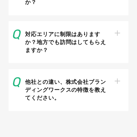
か？
知っておこう：ビジネス向け有料の
Web集客
対応エリアに制限はあります
か？地方でも訪問はしてもらえ
ローカルビジネス向けの有料の集客・Web集客
ますか？
の方法もあります。具体的に解説します。
他社との違い、株式会社ブラン
看板広告・チラシなどのオフラインで
ディングワークスの特徴を教え
の集客
てください。
Web集客が一般化した現在でも、看板広告やチ
ラシなどオフラインの宣伝は有効な集客方法で
す。地元の不特定多数のあらゆる層に情報発信す