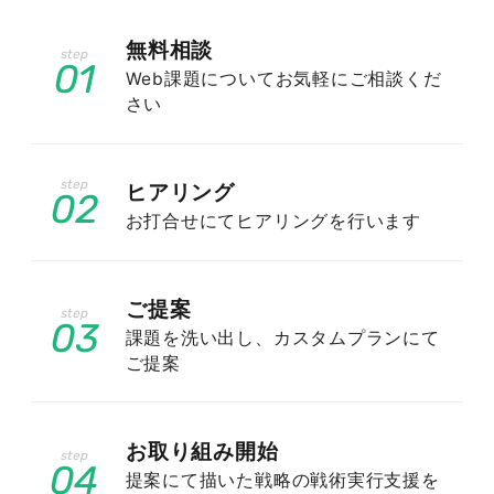
古田町・逆面町・上田原町・相野沢町・宝井町・
無料相談
下田原町・立伏町・叶谷町
01
Web課題についてお気軽にご相談くだ
さい
業種：
ヒアリング
02
お打合せにてヒアリングを行います
病院・医院 / マッサージ店・整体院 / 歯科医院・
歯医者 / 眼科医院 / 動物病院 / 各種スクール / 探
ご提案
偵事務所 / リサイクルショップ / ハウスクリーニ
03
課題を洗い出し、カスタムプランにて
ング業者 / エステサロン / ネイルサロン / 結婚相
ご提案
談所 / 工務店・住宅リフォーム / 不動産会社 / ホ
テル・旅館 / 美容室・美容院 / 結婚式場 / 専門学
校 / ブランドショップ / ペットショップ / プロダ
お取り組み開始
04
クション・マネージメント会社 / 税理士・会計事
提案にて描いた戦略の戦術実行支援を