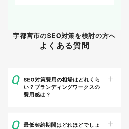
す。
宇都宮市の
SEO対策を検討の方へ
SNS運用
よくある質問
インスタグラムやX（旧Twitter）・Facebookな
どSNSを運用して認知を高める方法もあります。
飲食店なら画像・動画で訴求できるインスタグラ
SEO対策費用の相場はどれくら
ムを選ぶなど、自社ビジネスに合ったSNSを選ぶ
い？ブランディングワークスの
ことが重要です。
費用感は？
SNS上で顧客とコミュニケーションを取ることで
よい関係を築くことができるほか、臨機応変に情
報発信することで来客を促すことができます。
最低契約期間はどれほどでしょ