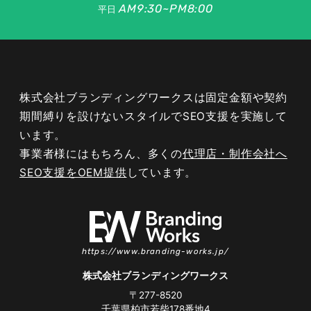
AM9:30~PM8:00
平日
これまで見てきた対策を外注したりコンサルタン
トのアドバイスを受けたりするのも効果を高める
施策です。どんな集客方法も、今ややるだけでは
効果が期待できなくなっています。専門知識を持
ったプロを頼ることができれば、集客につながる
株式会社ブランディングワークスは固定金額や契約
運用が実現できるでしょう。
期間縛りを設けないスタイルでSEO支援を実施して
います。
費用はサポート内容などによって様々です。良心
事業者様にはもちろん、多くの
代理店・制作会社へ
的な金額でサービスを提供している業者を探すこ
SEO支援をOEM提供
しています。
とが大切です。
047-114-3111
https://www.branding-works.jp/
AM9:30~PM8:00
平日
株式会社ブランディングワークス
無料相談・
サイトSEO診断
お問い合わせ
申し込み
〒277-8520
千葉県柏市若柴178番地4