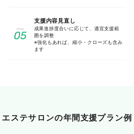
「地域名×エステ」で来店意欲の高い層
を狙う
支援内容見直し
成果進捗度合いに応じて、適宜支援範
05
エステサロンは実店舗ビジネスのため、お客様は
囲を調整
通える範囲のサロンしか探しません。そのため
※強化もあれば、縮小・クローズも含み
ます
「新宿 エステ」「横浜 痩身エステ」のように、
地域名と施術を組み合わせたキーワードが最も来
店に直結します。こうした検索をする人は「近く
で通えるサロンを今すぐ探している」状態であ
り、成約率が非常に高いのが特徴です。まずは自
店舗の商圏となるエリア名を軸に、キーワードを
設計していきましょう。
エステサロンの
年間支援プラン例