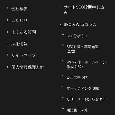
施術メニューページを個別に作り込む
サイトSEO診断申し込
会社概要
み
こだわり
SEO＆Webコラム
複数の施術をひとつのページにまとめてしまう
よくある質問
と、それぞれのキーワードで評価されにくくなり
SEO分析 (19)
ます。フェイシャル、痩身、脱毛など、メニュー
採用情報
ごとに独立したページを作成し、効果・流れ・料
SEO対策・基礎知識
(272)
金・所要時間を丁寧に記載しましょう。お客様が
サイトマップ
知りたい情報を網羅することで滞在時間が延び、
Web制作・ホームページ
個人情報保護方針
作成 (152)
検索エンジンからの評価も高まります。メニュー
単位でページを充実させることが、多様な検索ニ
web広告 (47)
ーズを取りこぼさないコツです。
マーケティング (68)
047-114-3111
AM9:30~PM8:00
平日
リリース・お知らせ (93)
無料相談・
サイトSEO診断
お問い合わせ
申し込み
用語集 (570)