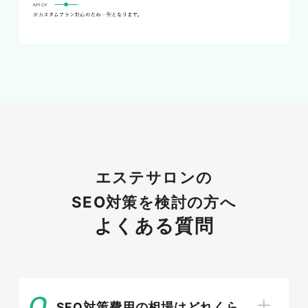
競合が少なく上位を狙えるロングテー
ルキーワード
「エステ」のような単一の言葉は大手やポータル
サイトが上位を独占しており、個人サロンが勝つ
のは困難です。そこで狙いたいのが、複数の言葉
を組み合わせたロングテールキーワードです。
「池袋 メンズ フェイシャル 初回」のように具体
エステサロンの
的になるほど競合は減り、上位表示しやすくなり
SEO対策を検討の方へ
ます。検索数は少なくても来店意欲は高く、こう
したキーワードを積み重ねることで着実に集客の
よくある質問
母数を増やせます。
SEO対策費用の相場はどれくら