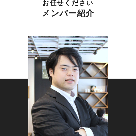
お任せください
メンバー紹介
来店のきっかけが「検索」に移ってい
る現状
新しいサロンを探すとき、多くの人がまずスマー
トフォンで検索します。「痩身 おすすめ 渋谷」
「フェイシャル 安い 近く」といった具体的なキ
ーワードで調べ、表示された複数のサロンを口コ
ミや料金で比較するのが一般的な流れです。つま
り、検索結果に出てこないサロンは、お客様の選
択肢にすら入れません。検索という入口で存在感
を示せるかどうかが、新規来店数を左右する時代
になっているのです。