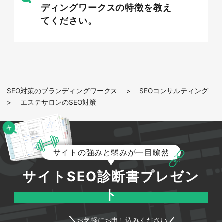
口コミを増やし評価を高める運用のコ
ディングワークスの特徴を教え
ツ
てください。
マップ上での順位や来店の決め手として、口コミ
は非常に大きな影響を持ちます。施術後に満足さ
れたお客様へ、自然な形で口コミ投稿をお願いす
SEO対策のブランディングワークス
>
SEOコンサルティング
る仕組みをつくりましょう。QRコードを記載し
>
エステサロンのSEO対策
たカードを渡すなど、投稿のハードルを下げる工
夫が効果的です。また、寄せられた口コミには良
い評価にも低い評価にも丁寧に返信することで、
サロンの誠実な姿勢が伝わり、新規のお客様の信
サイトの強みと弱みが一目瞭然
頼獲得にもつながります。
サイトSEO診断書プレゼン
ト
お気軽にお申し込みください