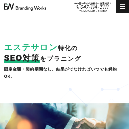
Web歴10年の代表根谷へ直通相談！
047-114-3111
AM9:30~PM8:00
平日
エステサロン
特化の
SEO対策
をプラニング
固定金額・契約期間なし。結果がでなければいつでも解約
OK。