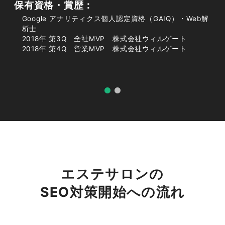
保有資格・賞歴：
Google アナリティクス個人認定資格（GAIQ）・Web解
上位表示できれば継続的に新規顧客を
析士
獲得できる
2018年 第3Q 全社MVP 株式会社ウィルゲート
2018年 第4Q 営業MVP 株式会社ウィルゲート
検索結果やマップの上位に表示されると、サロン
側が積極的に売り込まなくても、来店意欲の高い
お客様のほうから見つけてくれるようになりま
す。広告のように予算を追加しなくても、コンテ
ンツやページが24時間働き続けて集客してくれ
る点が最大の魅力です。一度仕組みを整えれば、
安定的に新規顧客が流入し、リピートや口コミに
よってさらに集客の好循環が生まれていきます。
エステサロンの
SEO対策開始への流れ