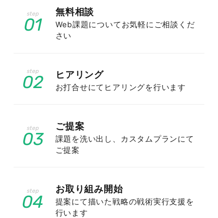
無料相談
エステサロンのSEO対策で狙うべきキ
01
ーワードの考え方
Web課題についてお気軽にご相談くだ
さい
SEO対策の成否は、どのキーワードで上位を狙う
ヒアリング
02
かの設計でほぼ決まります。エステサロンの場
お打合せにてヒアリングを行います
合、ただ検索数の多い言葉を狙っても競合が強
く、来店にもつながりにくいのが現実です。大切
なのは「来店意欲の高い人がどんな言葉で検索す
ご提案
るか」を見極めること。ここでは、エステサロン
03
課題を洗い出し、カスタムプランにて
が優先して狙うべきキーワードの考え方を、地
ご提案
域・悩み・競合性の観点から解説します。
お取り組み開始
04
提案にて描いた戦略の戦術実行支援を
行います