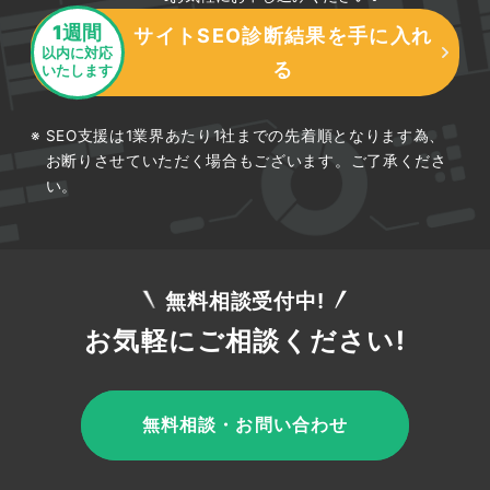
写真・投稿機能を活用して来店を後押
1週間
サイトSEO診断結果を手に入れ
しする
以内に対応
る
いたします
文字情報だけでなく、写真はサロンの雰囲気を伝
SEO支援は1業界あたり1社までの先着順となります為、
お断りさせていただく場合もございます。ご了承くださ
える強力な要素です。清潔感のある施術室、明る
い。
い受付、施術風景などを高画質で掲載し、来店後
のイメージを具体的に持ってもらいましょう。さ
らにGoogleビジネスプロフィールの投稿機能を
使えば、キャンペーンや新メニューの告知も可能
無料相談受付中!
です。定期的に情報を更新することで、アクティ
お気軽にご相談ください!
ブに運営しているサロンとして評価され、集客力
の底上げにつながります。
無料相談・お問い合わせ