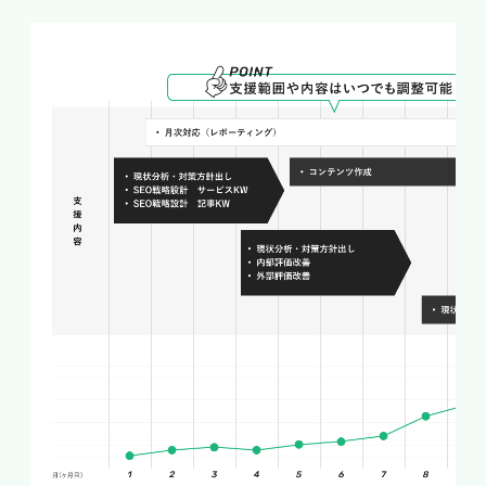
悩み・施術メニューから逆算するキー
ワード選定
お客様は「エステに行きたい」のではなく「悩み
を解決したい」と考えています。「二の腕 痩せ
たい」「毛穴 開き 改善」「むくみ 解消」といっ
た悩みベースのキーワードや、「ハイフ」「キャ
ビテーション」などメニュー名での検索は、具体
的なニーズを持った見込み客を集めます。自店舗
が提供できる施術と、お客様が抱える悩みを結び
つけて、検索されやすい言葉を洗い出すことが効
果的なキーワード選定につながります。