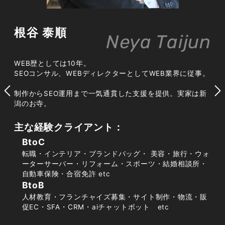
根谷 泰順
広告依存から脱却し集客コストを下げ
Neya Taijun
る
WEB歴としては10年。
SEOコンサル、WEBディレクターとしてWEB業界に従事。
ポータルサイトへの掲載料やリスティング広告
制作からSEO運用まで一気通貫した支援を提供。実家は新
は、出稿をやめた瞬間に集客が止まり、費用も毎
潟のお寺。
月かかり続けます。一方でSEO対策は、一度上位
表示を獲得すれば広告費をかけずに見込み客を呼
主な経験クライアント：
び込み続けられる「資産型」の集客です。初期は
BtoC
時間と労力がかかりますが、長期的に見れば一件
転職・インテリア・ブランドバッグ・ 美容・旅行・ウォ
あたりの集客コストを大きく下げられ、利益率の
ーターサーバー・リフォーム・スポーツ・結婚相談所・
自動車保険・合宿免許 etc
高いサロン経営につながります。
BtoB
人材教育・フランチャイズ募集・サイト制作・物流・販
促EC・SFA・CRM・aiチャットボット etc