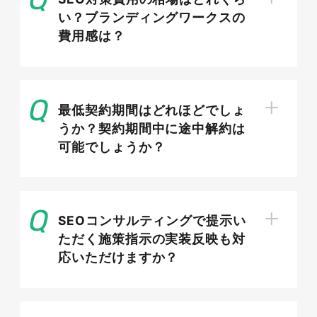
い？ブランディングワークスの
Googleビジネスプロフィール
費用感は？
（MEO）で地域の見込み客を取り込む
エステサロンの集客において、Web対策と並ん
最低契約期間はどれほどでしょ
で重要なのがMEO（マップエンジン最適化）で
うか？契約期間中に途中解約は
す。「地域名+エステ」で検索すると、通常の検
可能でしょうか？
索結果の上部にGoogleマップと店舗一覧が表示
されます。この枠で上位に入れば、来店意欲の高
いお客様の目に真っ先に留まります。無料で始め
られ即効性も高いため、エステサロンが最優先で
SEOコンサルティングで提示い
取り組むべき施策のひとつといえます。
ただく施策指示の実装反映も対
応いただけますか？