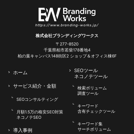
検索意図に合わせたタイトル・見出し
の設計
https://www.branding-works.jp/
各ページのタイトルや見出しは、検索エンジンと
株式会社ブランディングワークス
利用者の双方に「このページが何について書かれ
〒277-8520
ているか」を伝える重要な要素です。「フェイシ
千葉県柏市若柴178番地4
柏の葉キャンパス148街区2
ショップ＆オフィス棟6F
ャルエステ｜渋谷の〇〇サロン」のように、狙う
キーワードと地域名、サロン名を自然に盛り込み
SEOツール
ホーム
ましょう。お客様が検索する言葉を意識しつつ、
ネコノテツール
不自然な詰め込みは避けることが大切です。わか
サービス紹介
・金額
検索ボリューム
りやすいタイトル設計は、検索結果でのクリック
調査ツール
率向上にも直結します。
SEOコンサルティング
キーワード
含有チェックツール
月額1.5万の格安SEO対策
ネコノテSEO
キーワード集
サーチボリューム
導入事例