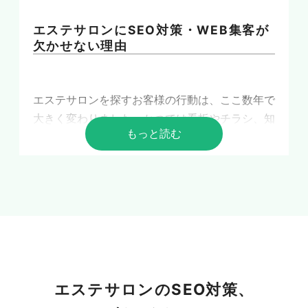
エステサロンにSEO対策・WEB集客が
欠かせない理由
エステサロンを探すお客様の行動は、ここ数年で
大きく変わりました。かつては看板やチラシ、知
もっと読む
人の紹介が来店のきっかけでしたが、今は「地域
名+エステ」で検索し、上位に表示されたサロン
を比較検討するのが当たり前になっています。だ
からこそ、検索結果で見つけてもらう仕組みづく
りが新規集客の生命線となります。ここでは、な
ぜSEO対策とWEB集客がエステサロン経営に欠
かせないのかを整理します。
エステサロンのSEO対策、