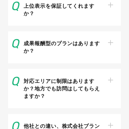
上位表示を保証してくれます
マップ検索で上位表示させる基本設定
か？
MEOで上位表示するには、まずGoogleビジネス
プロフィールの情報を正確かつ充実させることが
成果報酬型のプランはあります
基本です。店名・住所・電話番号・営業時間を正
か？
しく登録し、カテゴリは「エステティックサロ
ン」など実態に合うものを選びます。提供メニュ
ーや料金、サロンの特徴も丁寧に記載しましょ
う。情報が新しく整っているほどGoogleからの
対応エリアに制限はあります
評価が高まり、地域検索での表示順位の向上につ
か？地方でも訪問はしてもらえ
ながっていきます。
ますか？
他社との違い、株式会社ブラン