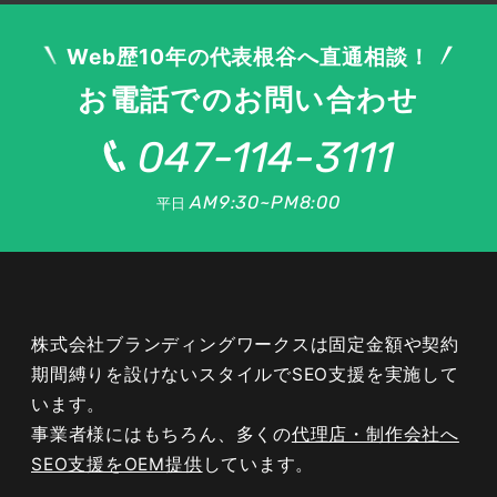
エステサロンのホームページで行う
Web歴10年の代表根谷へ直通相談！
SEO内部対策
お電話でのお問い合わせ
047-114-3111
MEOで見つけてもらった後、お客様が必ず確認
するのがサロンのホームページです。ここで魅力
AM9:30~PM8:00
平日
が伝わらなければ予約にはつながりません。また
検索エンジンに正しく評価されるためには、サイ
ト内部の作り込み、いわゆる内部対策が欠かせま
せん。ここでは、エステサロンのホームページで
取り組むべき内部SEOのポイントを、具体的な施
株式会社ブランディングワークスは固定金額や契約
策に沿って解説していきます。
期間縛りを設けないスタイルでSEO支援を実施して
います。
事業者様にはもちろん、多くの
代理店・制作会社へ
SEO支援をOEM提供
しています。