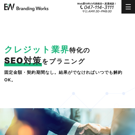
Web歴10年の代表根谷へ直通相談！
047-114-3111
AM9:30~PM8:00
平日
クレジット業界
特化の
SEO対策
をプラニング
固定金額・契約期間なし。結果がでなければいつでも解約
OK。