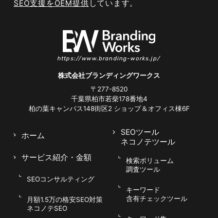
SEO支援をOEM提供
しています。
検索ボリュームと競合性のバランスを
見極める
https://www.branding-works.jp/
キーワード選定では、検索ボリュームの大きさだ
株式会社ブランディングワークス
けで判断せず、競合性とのバランスを見極めるこ
〒277-8520
とが重要です。ボリュームの大きいビッグキーワ
千葉県柏市若柴178番地4
柏の葉キャンパス148街区2
ショップ＆オフィス棟6F
ードは集客効果が高い一方、大手や金融機関が上
位を占め、後発サイトが食い込むのは容易ではあ
SEOツール
ホーム
りません。自社サイトの評価が育っていない段階
ネコノテツール
では、競合がやや弱く確実に順位を取れる中規模
サービス紹介
・金額
検索ボリューム
キーワードから着手するのが現実的です。成果を
調査ツール
積み上げてサイト評価を高めながら、段階的に難
SEOコンサルティング
度の高いキーワードへ挑戦していく設計が有効で
キーワード
含有チェックツール
月額1.5万の格安SEO対策
す。
ネコノテSEO