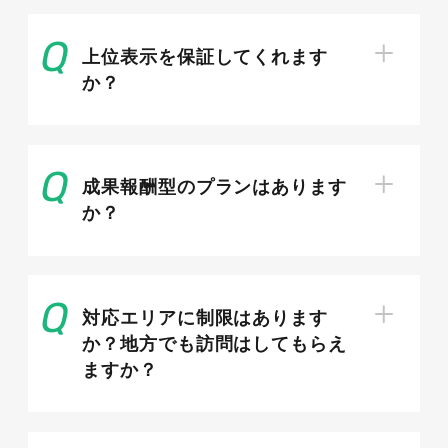
内部対策・外部対策・コンテンツSEO
の3本柱
上位表示を保証してくれます
か？
SEO対策は大きく、サイト内部を最適化する内部
対策、外部からの評価を高める外部対策、検索意
図に応える記事を作るコンテンツSEOの3つで構
成果報酬型のプランはあります
成されます。内部対策ではサイト構造やページ表
か？
示を整え、検索エンジンが正しく評価できる状態
をつくります。外部対策は被リンクやサイテーシ
ョンで権威性を高める施策です。そしてコンテン
対応エリアに制限はあります
ツSEOは流入の核となる部分で、3本柱はいずれ
か？地方でも訪問はしてもらえ
も欠かせません。土台となる内部対策を整えたう
ますか？
えでコンテンツを充実させ、外部評価を積み重ね
る流れが基本です。