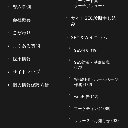
キーワード集
サーチボリューム
導入事例
サイトSEO診断申し込
会社概要
み
申込・契約につながる取引キーワード
こだわり
を狙う
SEO＆Webコラム
よくある質問
SEO分析 (19)
採用情報
集客の成果を最大化するには、申込意欲の高いユ
SEO対策・基礎知識
ーザーが検索する取引(トランザクション)キーワ
(272)
サイトマップ
ードを優先的に狙う必要があります。「クレジッ
Web制作・ホームページ
トカード 申込」「即日 発行」といった具体的な
個人情報保護方針
作成 (152)
行動を示すキーワードは、流入後の申込率が高
web広告 (47)
く、事業成果に直結しやすいのが特徴です。情報
047-114-3111
収集目的のキーワードと比べ競争は激しくなりま
AM9:30~PM8:00
平日
マーケティング (68)
すが、コンバージョンに近い層を獲得できる価値
無料相談・
サイトSEO診断
お問い合わせ
申し込み
リリース・お知らせ (93)
は大きいといえます。まず成果に直結するキーワ