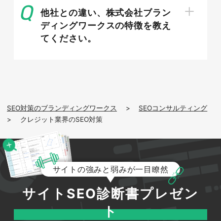
他社との違い、株式会社ブラン
ディングワークスの特徴を教え
てください。
施策の優先順位と成果が出るまでの期
間の目安
限られたリソースで成果を出すには、施策の優先
順位づけが欠かせません。まずは技術的な不備を
SEO対策のブランディングワークス
>
SEOコンサルティング
>
クレジット業界のSEO対策
解消する内部対策を整え、その後に検索ニーズの
高いコンテンツ制作へ注力するのが効率的です。
SEOは広告のように即効性はなく、一般的に成果
が表れ始めるまで数か月から半年以上を要しま
サイトの強みと弱みが一目瞭然
す。特に競争の激しいクレジット分野では時間が
かかりやすいため、短期での順位変動に一喜一憂
サイトSEO診断書プレゼン
せず、計画的に施策を継続できる体制を整えてお
ト
くことが重要になります。