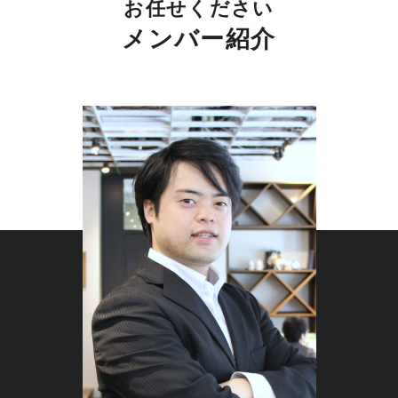
お任せください
メンバー紹介
クレジットカードや後払い決済、キャッシングな
どクレジット関連サービスの利用は年々拡大し、
利用者の多くがWEB上で情報収集から申込まで
を完結させています。実店舗を介さず契約まで進
むケースが増えたことで、検索結果での露出がそ
のまま見込み客の数に直結する構造になりまし
た。一方で参入企業の増加により主要キーワード
の競争は激しく、広告だけに依存した集客は獲得
単価が高騰しがちです。だからこそ、検索流入を
安定的に確保できるSEO対策が、事業を継続的に
成長させる基盤として重視されています。