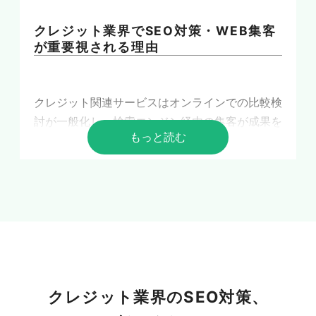
クレジット業界でSEO対策・WEB集客
が重要視される理由
クレジット関連サービスはオンラインでの比較検
討が一般化し、検索エンジン経由の集客が成果を
もっと読む
大きく左右します。ここではクレジットのSEO対
策・WEB集客がなぜ重要なのか、その背景を市
場環境と業界特性の両面から整理します。
クレジット関連サービスの市場拡大と
オンライン競争の激化
クレジット業界のSEO対策、