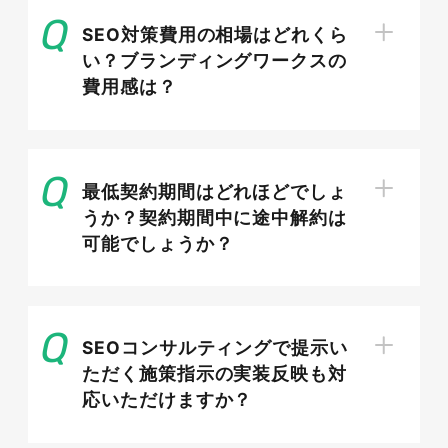
たコンテンツ運用が不可欠です。
SEO対策費用の相場はどれくら
い？ブランディングワークスの
費用感は？
クレジット SEO対策の全体像と進め方
最低契約期間はどれほどでしょ
うか？契約期間中に途中解約は
クレジットのSEO対策は、複数の施策を組み合わ
可能でしょうか？
せて成果を積み上げていく取り組みです。まずは
全体像を把握し、どの施策にどの順番で取り組む
べきかを理解したうえで進めることが、遠回りを
防ぐ近道になります。
SEOコンサルティングで提示い
ただく施策指示の実装反映も対
応いただけますか？