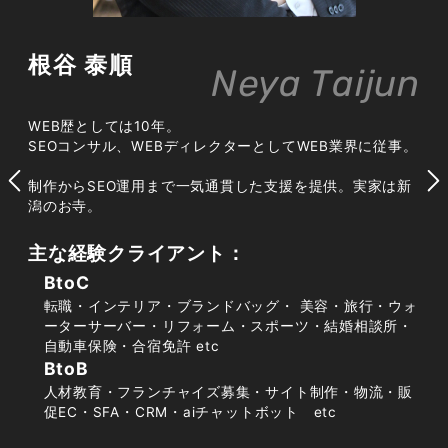
広告規制が厳しい業界だからこそSEO
が効果を発揮する
根谷 泰順
Neya Taijun
クレジットや金融に関わるサービスは、広告媒体
WEB歴としては10年。
ごとに出稿審査や表現規制が厳しく設けられてお
SEOコンサル、WEBディレクターとしてWEB業界に従事。
り、訴求できる内容に制約が生じやすい分野で
制作からSEO運用まで一気通貫した支援を提供。実家は新
す。掲載までに時間を要したり、想定したキーワ
潟のお寺。
ードで広告を出せなかったりすることも珍しくあ
りません。その点、SEOは検索ユーザーが自ら抱
主な経験クライアント：
える疑問や課題を起点に流入を獲得できるため、
BtoC
規制の影響を受けにくく、中長期で資産として積
転職・インテリア・ブランドバッグ・ 美容・旅行・ウォ
み上がる集客チャネルになります。広告とSEOを
ーターサーバー・リフォーム・スポーツ・結婚相談所・
自動車保険・合宿免許 etc
併用し、短期の獲得と長期の安定流入を両立させ
BtoB
る設計が効果的です。
人材教育・フランチャイズ募集・サイト制作・物流・販
促EC・SFA・CRM・aiチャットボット etc