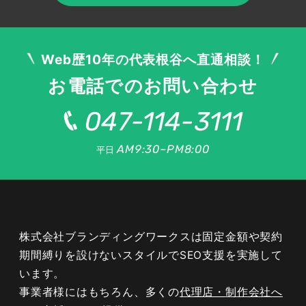
前提が、継続的な成果につながります。
Web歴10年の代表根谷へ直通相談！
お電話でのお問い合わせ
クレジット関連キーワードの選定と設
計
047-114-3111
AM9:30~PM8:00
平日
SEOの成否は、どのキーワードで上位を狙うかを
決めるキーワード設計で大きく決まります。クレ
ジット分野ならではの検索ニーズを踏まえ、申込
や契約につながるキーワードを戦略的に選ぶこと
株式会社ブランディングワークスは固定金額や契約
が成果への第一歩です。
期間縛りを設けないスタイルでSEO支援を実施して
います。
事業者様にはもちろん、多くの
代理店・制作会社へ