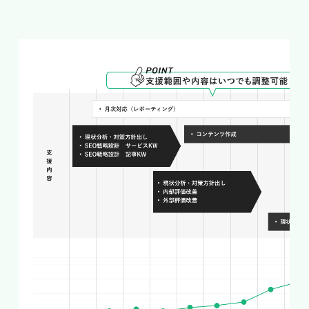
E-E-A-Tが強く問われる金融系コンテ
ンツの特性
YMYL領域では、経験・専門性・権威性・信頼性
を示すE-E-A-Tが検索評価で重視されます。クレ
ジット分野では、誰がどのような根拠で情報を発
信しているかが厳しく問われ、運営元の実態が不
透明なサイトや、専門的裏付けに乏しい記事は評
価されにくい傾向があります。逆に、金融知識を
持つ専門家による監修や、一次情報に基づく正確
な解説を備えたコンテンツは信頼されやすくなり
ます。テクニックだけでなく、発信主体の信頼を
可視化する取り組みが上位表示の鍵を握ります。