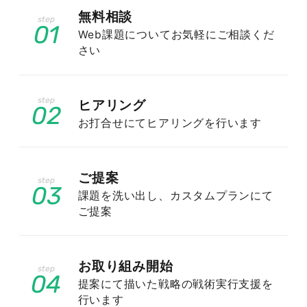
無料相談
01
Web課題についてお気軽にご相談くだ
さい
クレジットのSEO対策が難しいとされ
る理由
ヒアリング
02
お打合せにてヒアリングを行います
クレジット分野はGoogleが特に慎重に評価する
領域であり、一般的なジャンルと同じ手法では成
ご提案
果が出にくい傾向があります。難易度が高い理由
03
課題を洗い出し、カスタムプランにて
を理解しておくことが、適切な対策の出発点にな
ご提案
ります。
お取り組み開始
04
提案にて描いた戦略の戦術実行支援を
行います