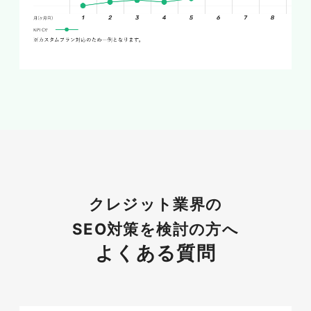
貸金業・金融に関わる法規制と表現上
の注意点
クレジットや貸金に関わる情報発信では、貸金業
法や割賦販売法、景品表示法など複数の法令に配
慮した表現が求められます。金利や手数料、審査
クレジット業界の
に関する断定的・誇大な表現は、利用者の誤認を
招くおそれがあり、コンプライアンス上のリスク
SEO対策を検討の方へ
となります。「必ず審査に通る」「絶対お得」と
よくある質問
いった断定表現は避け、条件や根拠を明示した正
確な記述を徹底する必要があります。SEOの成果
を追う前提として、法令とガイドラインを順守し