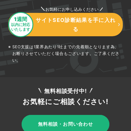
お気軽にお申し込みください
1週間
サイトSEO診断結果を手に入れ
以内に対応
る
いたします
目標から逆算したKPI設計の考え方
SEO支援は1業界あたり1社までの先着順となります為、
お断りさせていただく場合もございます。ご了承くださ
SEOを成果につなげるには、最終目標であるカー
い。
ド申込や契約獲得から逆算して中間指標を設計す
ることが大切です。検索順位や表示回数だけを追
うのではなく、流入数、クリック率、サイト内の
無料相談受付中!
遷移率、申込完了率といった段階ごとの指標を設
定し、どこに課題があるかを可視化します。こう
お気軽にご相談ください!
したKPIを定めておくことで、施策の効果を数値
で判断でき、改善すべき箇所を特定しやすくなり
ます。目標と現状の差を埋める形でPDCAを回す
無料相談・お問い合わせ