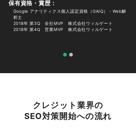
保有資格・賞歴：
Google アナリティクス個人認定資格（GAIQ）・Web解
析士
比較・検討段階の検索ユーザーを取り
2018年 第3Q 全社MVP 株式会社ウィルゲート
込める
2018年 第4Q 営業MVP 株式会社ウィルゲート
クレジットサービスは契約前に複数社を比較検討
する利用者が多く、「クレジット 比較」「審査
通りやすい」といった検討段階のキーワードで多
くの検索が発生します。こうした情報収集中のユ
ーザーに対し、SEOで上位表示できれば、まだ申
込先を決めていない見込み客と早い段階で接点を
持てます。検討初期から自社の情報に触れてもら
クレジット業界の
うことで、最終的な申込時に第一想起される確率
SEO対策開始への流れ
が高まり、広告経由では取りこぼしがちな潜在層
まで取り込める点が大きな強みです。