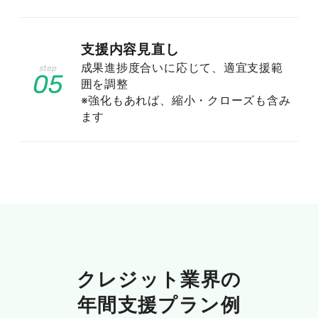
YMYL領域として厳しく評価される検
索ジャンル
支援内容見直し
成果進捗度合いに応じて、適宜支援範
05
クレジットや金融はYMYL(Your Money or Your
囲を調整
Life)と呼ばれる、人々の経済状況に重大な影響
※強化もあれば、縮小・クローズも含み
ます
を与える領域に分類されます。GoogleはYMYLに
該当するテーマでは情報の正確性や信頼性を一段
と厳しく評価し、品質基準を満たさないコンテン
ツは上位表示されにくくなります。誤った情報が
利用者の家計や信用に損害を与えかねないためで
あり、単に網羅的な記事を作るだけでは不十分で
す。正確な情報提供と発信元の信頼性を両立させ
る前提で、コンテンツ全体を設計する必要があり
ます。
クレジット業界の
年間支援プラン例