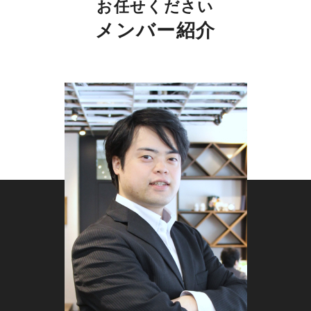
お任せください
メンバー紹介
「外壁が劣化してきた」「そろそろ塗り替えた
い」と感じた顧客の多くは、まずスマートフォン
で「外壁塗装 ○○市」などと検索します。チラシ
や看板を見ても、最終的な業者選びの判断は
WEB上の情報で行われるのが一般的です。つま
り検索結果に自社が表示されなければ、検討段階
で候補にすら入れません。スマホ検索への最適化
は、現代の外壁塗装集客における出発点といえま
す。
広告費に依存しない安定集客を実現す
る重要性