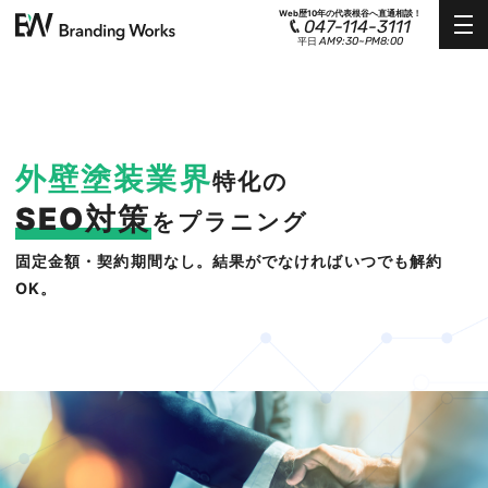
Web歴10年の代表根谷へ直通相談！
047-114-3111
AM9:30~PM8:00
平日
外壁塗装業界
特化の
SEO対策
をプラニング
固定金額・契約期間なし。結果がでなければいつでも解約
OK。