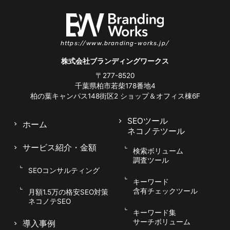
ボリュームを把握し、ラッコキーワードやサジェ
スト機能で関連語を洗い出すのが基本です。検索
結果に表示される「他の人はこちらも検索」も貴
https://www.branding-works.jp/
重なヒントになります。実際に検索して上位サイ
株式会社ブランディングワークス
トの内容を確認し、ユーザーが何を求めているか
〒277-8520
を読み解くことが、的確なキーワード選定の鍵で
千葉県柏市若柴178番地4
す。
柏の葉キャンパス148街区2
ショップ＆オフィス棟6F
SEOツール
ホーム
ネコノテツール
サービス紹介
・金額
検索ボリューム
調査ツール
問い合わせにつながるコンテンツの作
SEOコンサルティング
り方
キーワード
含有チェックツール
月額1.5万の格安SEO対策
ネコノテSEO
キーワード集
SEOで集めたアクセスを問い合わせに変えるに
サーチボリューム
導入事例