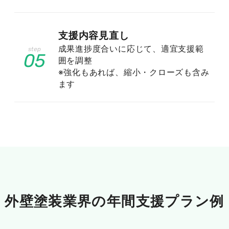
け合わせたキーワードや、自社の施工実績・専門
性を前面に出したコンテンツで差別化を図りま
す。大手が手薄なニッチな検索ニーズを拾うこと
支援内容見直し
が、中小業者の勝ち筋になります。
成果進捗度合いに応じて、適宜支援範
05
囲を調整
※強化もあれば、縮小・クローズも含み
ます
商圏が限られる地域密着ビジネスなら
ではの戦い方
外壁塗装は対応エリアが限られるため、全国を相
手にする必要はありません。むしろ「○○市 外壁
塗装」のように地域を絞り込むほど競合が減り、
外壁塗装業界の
年間支援プラン例
上位表示しやすくなります。さらに検索する顧客
の購買意欲も高く、問い合わせにつながりやすい