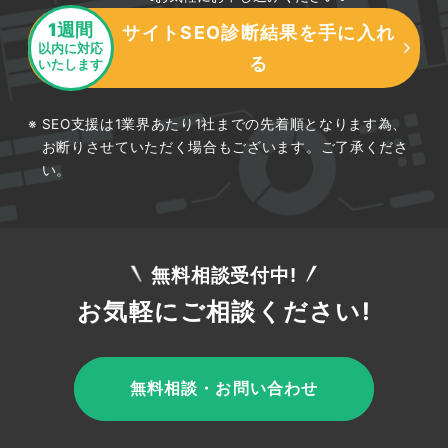
と、情報収集段階の「そのうち客」の意図が混在
1週間
サイトSEO診断結果を手に入れ
以内に対応
します。「外壁塗装 ○○市 見積もり」は前者、
る
いたします
「外壁塗装 時期 目安」は後者です。今すぐ客向
けには問い合わせ導線を強化したページを、その
SEO支援は1業界あたり1社までの先着順となります為、
うち客向けには知識を提供する記事を用意し、そ
お断りさせていただく場合もございます。ご了承くださ
れぞれの段階に合った内容で受け皿をつくること
い。
が成果を最大化します。
無料相談受付中!
お気軽にご相談ください!
ロングテールキーワードで見込み客を
集める
無料相談・お問い合わせ
検索回数は少なくても複数語からなるロングテー