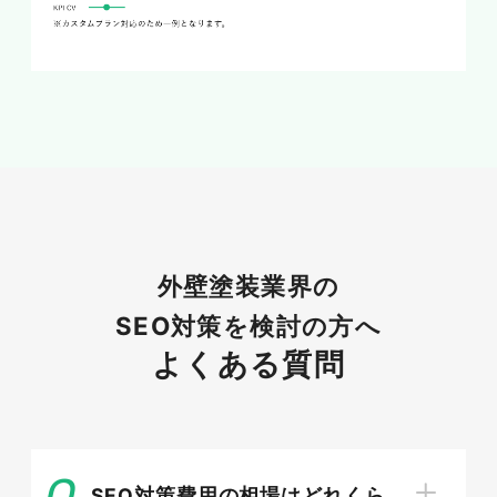
検索エンジンが順位を決める仕組み
Googleはクローラーがサイトを巡回して情報を
収集（クロール）し、内容を整理して登録（イン
デックス）したうえで、検索意図への適合度や信
頼性をもとに順位を決定します。順位を上げるに
外壁塗装業界の
は、まずサイトが正しく認識される状態を整え、
SEO対策を検討の方へ
ユーザーの疑問に的確に答える質の高いコンテン
よくある質問
ツを用意することが前提です。仕組みを理解すれ
ば、小手先のテクニックに頼らない本質的な対策
ができます。
SEO対策費用の相場はどれくら