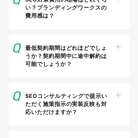
い？ブランディングワークスの
費用感は？
外壁塗装で特に重視されるE-E-A-Tと
信頼性
最低契約期間はどれほどでしょ
外壁塗装は高額な住宅工事であり、顧客の暮らし
うか？契約期間中に途中解約は
可能でしょうか？
や資産に関わるため、Googleは経験・専門性・
権威性・信頼性（E-E-A-T）を特に重視します。
施工実績や有資格者の在籍、会社の所在地・許可
番号の明示などが評価につながります。実際の現
SEOコンサルティングで提示い
場写真やお客様の声を交え、「この会社なら任せ
ただく施策指示の実装反映も対
られる」と感じさせる情報設計が、検索評価と問
応いただけますか？
い合わせ率の双方を高めます。