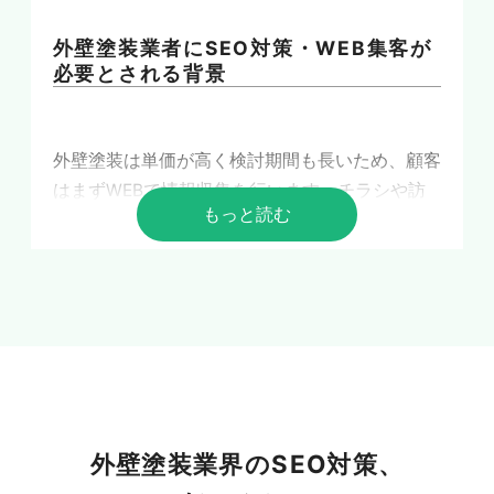
外壁塗装業者にSEO対策・WEB集客が
必要とされる背景
外壁塗装は単価が高く検討期間も長いため、顧客
はまずWEBで情報収集を行います。チラシや訪
もっと読む
問営業に頼る集客は限界を迎えつつあり、検索エ
ンジンで見つけてもらう仕組みづくりが受注を左
右する時代になりました。
スマホ検索で施工業者を探す顧客の増
加
外壁塗装業界のSEO対策、