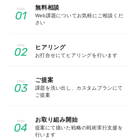
無料相談
ンに評価される期間を確保しておく必要がありま
01
Web課題についてお気軽にご相談くだ
す。閑散期は逆に、コンテンツの拡充やサイト改
さい
善に注力する好機です。年間の検索傾向を踏まえ
た逆算型の施策設計が成果を分けます。
ヒアリング
02
お打合せにてヒアリングを行います
一括見積もり・大手ポータルサイトと
ご提案
いう競合の存在
03
課題を洗い出し、カスタムプランにて
ご提案
「外壁塗装」の検索結果上位は、資本力のある一
括見積もりサイトやポータルサイトが占めること
お取り組み開始
が少なくありません。これらと同じ土俵で正面か
04
提案にて描いた戦略の戦術実行支援を
ら競っても勝つのは困難です。そこで地域名を掛
行います