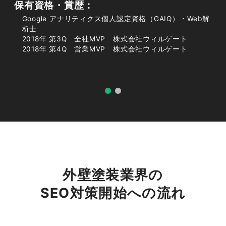
保有資格・賞歴：
Google アナリティクス個人認定資格（GAIQ）・Web解
外壁塗装のWEB集客は、需要の季節変動や大手
析士
ポータルサイトの存在、限られた商圏での競争な
2018年 第3Q 全社MVP 株式会社ウィルゲート
ど独自の特徴があります。戦略を立てる前に、こ
2018年 第4Q 営業MVP 株式会社ウィルゲート
の市場環境を正しく理解しておくことが成果への
近道です。
需要が高まる時期と検索の季節変動
外壁塗装業界の
外壁塗装は気候が安定する春（3〜5月）と秋
SEO対策開始への流れ
（9〜11月）に需要が集中し、検索ボリュームも
同様に変動します。繁忙期に上位表示するには、
その2〜3カ月前から記事を公開し、検索エンジ