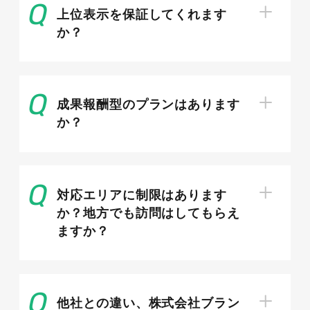
上位表示を保証してくれます
か？
成果を左右するキーワード戦略
キーワード戦略はSEOの成否を決める最重要工程
成果報酬型のプランはあります
です。誰に何を届けるかを定め、検索意図に合致
か？
した言葉を選ぶことで、限られたリソースでも問
い合わせにつながる集客を実現できます。
対応エリアに制限はあります
か？地方でも訪問はしてもらえ
ますか？
「地域名×外壁塗装」を核にしたキーワ
ード設計
他社との違い、株式会社ブラン