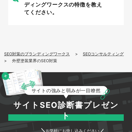
ディングワークスの特徴を教え
外壁塗装で狙うべき軸は「地域名×外壁塗装」で
てください。
す。「外壁塗装」単体は競合が激しく上位表示は
困難ですが、「○○市 外壁塗装」「△△区 外壁
塗装 業者」のように対応エリアを掛け合わせれ
ば、競合が絞られ成約率の高い顧客に届きます。
市区町村だけでなく、近隣エリアや町名まで展開
することで、商圏内の検索を網羅的に取り込む設
SEO対策のブランディングワークス
>
SEOコンサルティング
計が理想です。
>
外壁塗装業界のSEO対策
サイトの強みと弱みが一目瞭然
検索意図（今すぐ客・そのうち客）の
サイトSEO診断書プレゼン
見極め
ト
お気軽にお申し込みください
キーワードには、すぐに依頼したい「今すぐ客」