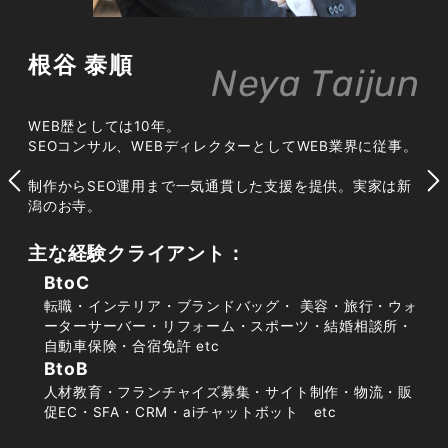
リスティング広告や一括見積もりサイトは即効性
根谷 泰順
Neya Taijun
がある一方、出稿をやめれば問い合わせも止ま
り、費用も年々上昇しています。SEO対策によっ
WEB歴としては10年。
て自社サイトが上位表示されれば、広告費をかけ
SEOコンサル、WEBディレクターとしてWEB業界に従事。
ずに見込み客を継続的に獲得できます。広告は
制作からSEO運用まで一気通貫した支援を提供。実家は新
「蛇口」、SEOは「井戸」に例えられ、長期的に
潟のお寺。
安定した経営基盤を築くうえで、自社メディアに
よる集客力の強化は欠かせません。
主な経験クライアント：
BtoC
転職・インテリア・ブランドバッグ・ 美容・旅行・ウォ
ーターサーバー・リフォーム・スポーツ・結婚相談所・
自動車保険・合宿免許 etc
BtoB
外壁塗装のWEB集客市場・競合環境の
人材教育・フランチャイズ募集・サイト制作・物流・販
特徴
促EC・SFA・CRM・aiチャットボット etc