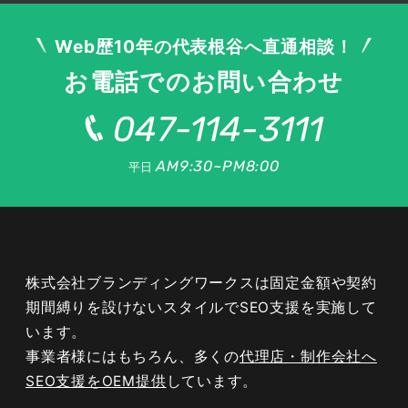
ルキーワードは、競合が少なく上位表示しやすい
うえ、悩みが具体的なため成約につながりやすい
Web歴10年の代表根谷へ直通相談！
特徴があります。「外壁塗装 チョーキング 補修
お電話でのお問い合わせ
費用」「サイディング 塗り替え 時期」などが該
当します。こうした具体的な疑問に答える記事を
047-114-3111
積み重ねることで、サイト全体の専門性が高ま
り、メインキーワードの評価向上にも波及しま
AM9:30~PM8:00
平日
す。
株式会社ブランディングワークスは固定金額や契約
キーワード調査・選定に使えるツール
期間縛りを設けないスタイルでSEO支援を実施して
います。
事業者様にはもちろん、多くの
代理店・制作会社へ
キーワード選定は感覚ではなくデータに基づいて
SEO支援をOEM提供
しています。
行います。Googleキーワードプランナーで検索