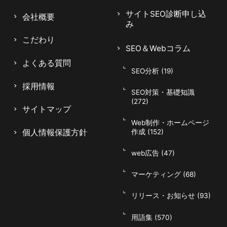
は、コンテンツの質が決定的に重要です。外壁塗
サイトSEO診断申し込
装の顧客が抱く不安や疑問に寄り添い、信頼を獲
会社概要
み
得できるテーマを優先して制作しましょう。
こだわり
SEO＆Webコラム
よくある質問
SEO分析 (19)
採用情報
SEO対策・基礎知識
施工事例・お客様の声コンテンツ
(272)
サイトマップ
Web制作・ホームページ
個人情報保護方針
作成 (152)
施工事例は、外壁塗装サイトで最も問い合わせに
直結するコンテンツです。施工前後の写真、使用
web広告 (47)
塗料、工期、費用、お客様の感想をセットで掲載
マーケティング (68)
すれば、顧客は仕上がりや依頼後の流れを具体的
047-114-3111
AM9:30~PM8:00
平日
にイメージできます。地域名や建物の種類ごとに
リリース・お知らせ (93)
無料相談・
サイトSEO診断
事例を整理すれば、関連キーワードでの集客にも
お問い合わせ
申し込み
用語集 (570)
有効です。リアルな実績の積み重ねが、E-E-A-T