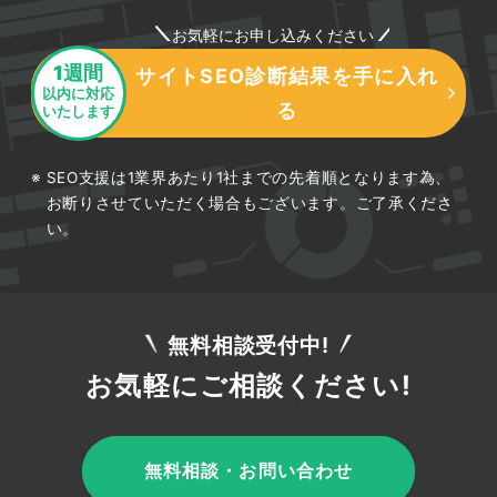
ト
お気軽にお申し込みください
1週間
サイトSEO診断結果を手に入れ
以内に対応
Googleニュースにおけるサイトのプレゼンスは
る
いたします
Publisher Centerで管理します。現在は要件を満
たすサイトが自動的に認識される仕組みですが、
SEO支援は1業界あたり1社までの先着順となります為、
Publisher Centerを使えば発行元情報やロゴ、セ
お断りさせていただく場合もございます。ご了承くださ
クション構成などを整理し、より適切に表示させ
い。
られます。媒体名や運営者情報を正確に登録し、
ジャンルごとのセクションを整えることで、
Googleにサイトの性質を正しく伝えられます。
登録後も継続的に情報を最新化することが望まし
無料相談受付中!
い運用です。
お気軽にご相談ください!
無料相談・お問い合わせ