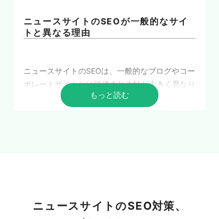
ニュースサイトのSEOが一般的なサイ
トと異なる理由
ニュースサイトのSEOは、一般的なブログやコー
ポレートサイトとは評価される軸が大きく異なり
もっと読む
ます。情報の鮮度やトレンドへの即応性が重視さ
れ、流入経路も検索結果だけにとどまりません。
まず何が違うのかを正しく理解することが、効果
的な集客施策の出発点になります。
ニュースサイトのSEO対策、
「鮮度（フレッシュネス）」が評価を
大きく左右する