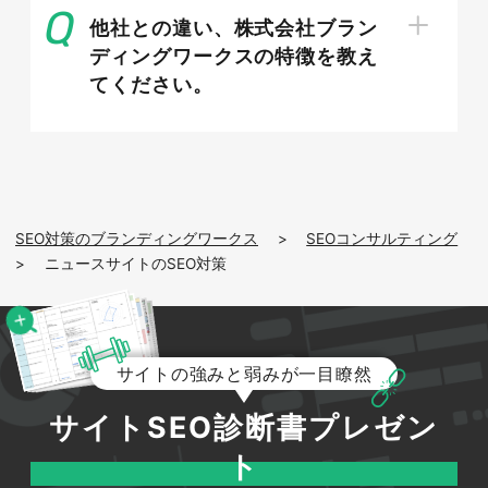
他社との違い、株式会社ブラン
ディングワークスの特徴を教え
てください。
Googleニュースに掲載・上位表示させ
る方法
Googleニュースからの流入を得るには、発行元
として認識され、ニュースとして適切に扱われる
SEO対策のブランディングワークス
>
SEOコンサルティング
状態を整える必要があります。ここでは掲載に向
>
ニュースサイトのSEO対策
けた登録や運用、サイトマップの設置など、具体
的な対応手順を解説します。
サイトの強みと弱みが一目瞭然
サイトSEO診断書プレゼン
ト
Publisher Centerの登録と運用ポイン