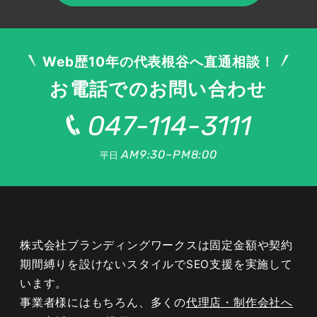
ニュース向けコンテンツポリシーへの
準拠
Web歴10年の代表根谷へ直通相談！
お電話でのお問い合わせ
Googleニュースに掲載されるには、Googleが定
めるニュース向けのコンテンツポリシーを満たす
047-114-3111
必要があります。透明性のある発行元情報の明
示、誤解を招く表現や危険なコンテンツの排除、
AM9:30~PM8:00
平日
著作権を尊重した記事制作などが求められます。
ポリシーに違反すると掲載対象から外れることも
あるため、編集体制としてガイドラインを共有
し、公開前にチェックする仕組みを整えることが
重要です。信頼できる媒体であることを示し続け
株式会社ブランディングワークスは固定金額や契約
る姿勢が前提となります。
期間縛りを設けないスタイルでSEO支援を実施して
います。
事業者様にはもちろん、多くの
代理店・制作会社へ