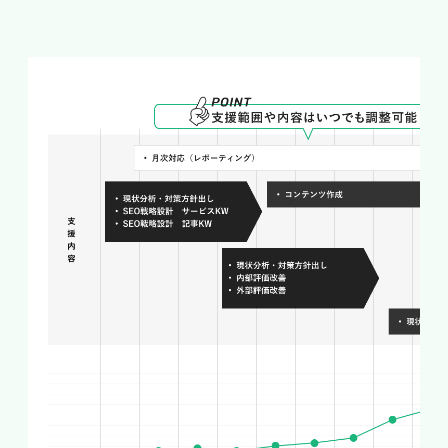
からの流入
最も基本となるのが、通常のWeb検索からの流
入です。ここでは一般的なSEOと同様に、検索意
図に合った網羅的なコンテンツや適切な内部リン
ク、被リンクといった要素が評価されます。ニュ
ース記事であっても、速報性だけでなく背景情報
や解説を充実させることで、出来事が一段落した
後も検索され続けるストック型の流入を得られま
す。一過性で終わらせず、中長期的に読まれる記
事へ育てる視点が大切です。