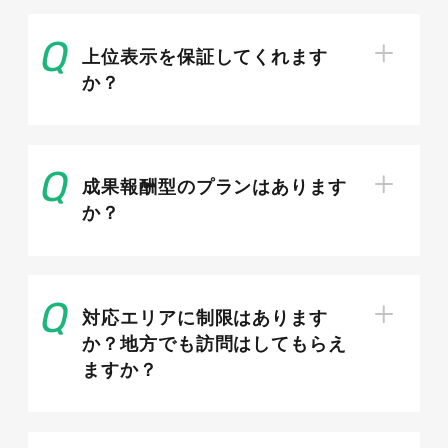
Google Discoverによるレコメンド型
上位表示を保証してくれます
流入
か？
Google Discoverは、ユーザーが検索しなくて
も、興味関心に合わせてスマートフォンのトップ
成果報酬型のプランはあります
画面などに記事を表示するレコメンド型の機能で
か？
す。検索を伴わないため、これまでリーチできな
かった潜在的な読者層へ記事を届けられる可能性
があります。話題性の高いテーマや魅力的な画像
との相性がよく、ニュースサイトにとって無視で
対応エリアに制限はあります
きない流入源です。ただし表示の基準は明確化さ
か？地方でも訪問はしてもらえ
れておらず、流入が安定しにくい点には注意が必
ますか？
要です。