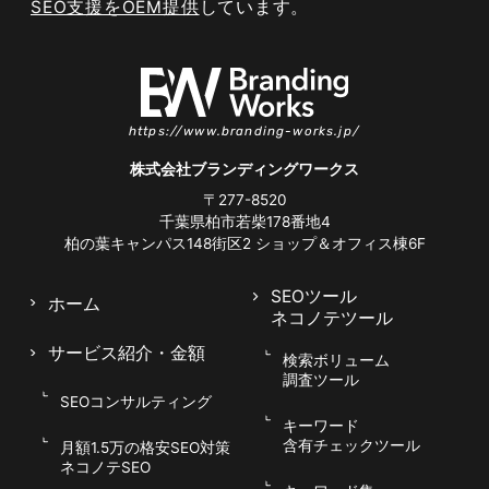
SEO支援をOEM提供
しています。
ニュース専用サイトマップ（News
Sitemap）の設置
https://www.branding-works.jp/
株式会社ブランディングワークス
ニュースサイトでは、通常のサイトマップに加え
〒277-8520
てニュース専用サイトマップを設置することで、
千葉県柏市若柴178番地4
公開した記事を素早くクロールしてもらいやすく
柏の葉キャンパス148街区2
ショップ＆オフィス棟6F
なります。ニュースサイトマップには、過去48
時間以内に公開した記事を含めるのが基本で、公
SEOツール
ホーム
ネコノテツール
開日時やタイトルといった情報を正確に記述しま
サービス紹介
・金額
す。速報性が重視されるニュースでは、公開から
検索ボリューム
調査ツール
インデックスまでの時間短縮が流入に直結するた
SEOコンサルティング
め、サイトマップの整備は優先度の高い施策で
キーワード
す。
含有チェックツール
月額1.5万の格安SEO対策
ネコノテSEO