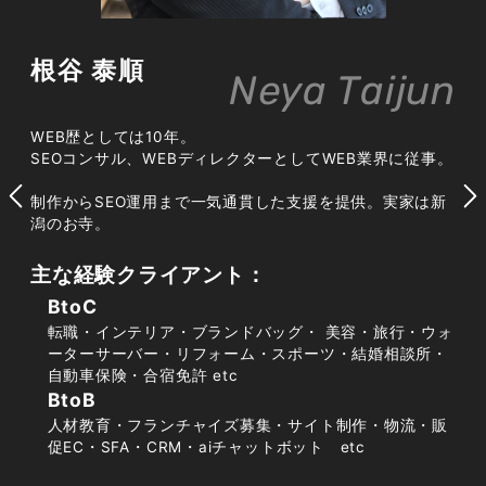
QDF（Query Deserves Freshness）
とトレンド需要の関係
根谷 泰順
Neya Taijun
QDFとは、検索クエリによっては新しい情報のほ
WEB歴としては10年。
うがふさわしいとGoogleが判断し、新着コンテ
SEOコンサル、WEBディレクターとしてWEB業界に従事。
ンツを上位に表示する仕組みです。災害や事件、
制作からSEO運用まで一気通貫した支援を提供。実家は新
新製品の発表など、急激に検索需要が高まったキ
潟のお寺。
ーワードでは、ドメインの強さよりも情報の新し
さが優先されやすくなります。ニュースサイトは
主な経験クライアント：
このQDFが働く場面で大きなチャンスを得られる
BtoC
一方、需要のピークは短いため、トレンドの立ち
転職・インテリア・ブランドバッグ・ 美容・旅行・ウォ
上がりをいかに早く捉えるかが成果を分けます。
ーターサーバー・リフォーム・スポーツ・結婚相談所・
自動車保険・合宿免許 etc
BtoB
人材教育・フランチャイズ募集・サイト制作・物流・販
促EC・SFA・CRM・aiチャットボット etc