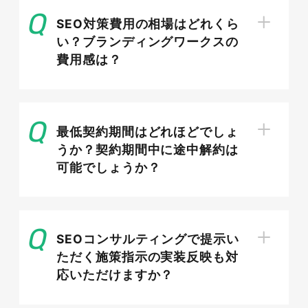
SEO対策費用の相場はどれくら
Googleニュース（ニュースタブ・アプ
い？ブランディングワークスの
リ）の特性
費用感は？
Googleニュースは、検索結果とは別に提供され
るニュース専用の面で、ニュースタブや専用アプ
最低契約期間はどれほどでしょ
リを通じて多くのユーザーに記事が届けられま
うか？契約期間中に途中解約は
す。ユーザーの関心や閲覧履歴に基づいて記事が
可能でしょうか？
配信されるため、検索キーワードに依存しない流
入を獲得できる点が特徴です。掲載対象となるに
は発行元としての要件を満たす必要があり、コン
テンツポリシーへの準拠や継続的な情報発信が前
SEOコンサルティングで提示い
提となります。
ただく施策指示の実装反映も対
応いただけますか？