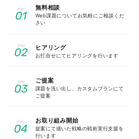
無料相談
01
Web課題についてお気軽にご相談くだ
E-E-A-Tと信頼性がより強く求められ
さい
る背景
ヒアリング
ニュースは社会的な影響力が大きく、誤った情報
02
お打合せにてヒアリングを行います
が広がれば読者の不利益に直結します。そのため
Googleは、経験・専門性・権威性・信頼性を示
すE-E-A-Tをニュースコンテンツで特に重視しま
ご提案
す。誰が書いた情報なのか、出典は明確か、運営
03
課題を洗い出し、カスタムプランにて
元は信頼できるのかといった要素が評価に関わ
ご提案
り、特に医療や政治、経済などの分野では一段と
厳しく判断されます。信頼性の担保は、もはや
SEO上の必須条件といえます。
お取り組み開始
04
提案にて描いた戦略の戦術実行支援を
行います