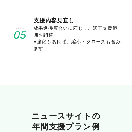
ニュースサイトSEOで押さえるべき検
支援内容見直し
索エンジンの全体像
成果進捗度合いに応じて、適宜支援範
05
囲を調整
※強化もあれば、縮小・クローズも含み
ます
ニュースサイトの集客を最適化するには、
Googleがニュースをどのように扱っているか全
体像を把握する必要があります。流入経路ごとに
表示の仕組みや求められる条件が異なるため、そ
れぞれの特性を理解したうえで施策を組み立てま
しょう。
ニュースサイトの
年間支援プラン例
通常のオーガニック検索（Web検索）