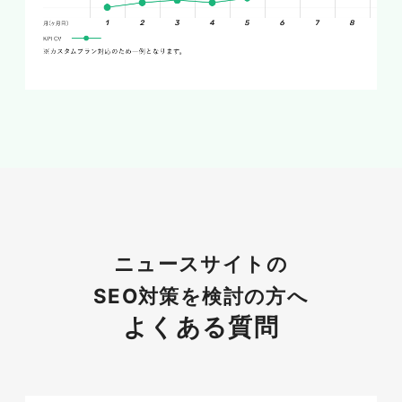
検索結果上部の「トップニュース」枠
の仕組み
特定のキーワードで検索すると、検索結果の上部
にカルーセル形式で「トップニュース」が表示さ
れることがあります。ここに掲載されると大きな
流入が見込めますが、表示されるのはGoogleニ
ュースに認識されている発行元の記事が中心で
す。かつてはAMP対応が事実上の条件でした
が、現在は必須ではなくなり、表示速度やコンテ
ニュースサイトの
ンツの信頼性、速報性が重視されます。速報性の
高いテーマほど、この枠を狙う価値が高くなりま
SEO対策を検討の方へ
す。
よくある質問