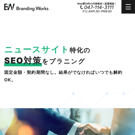
Web歴10年の代表根谷へ直通相談！
047-114-3111
AM9:30~PM8:00
平日
ニュースサイト
特化の
SEO対策
をプラニング
固定金額・契約期間なし。結果がでなければいつでも解約
OK。