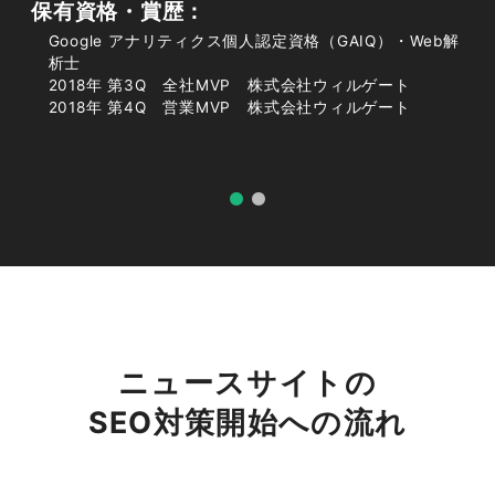
保有資格・賞歴：
流入は「Web検索」だけでなく3経路
Google アナリティクス個人認定資格（GAIQ）・Web解
で考える
析士
2018年 第3Q 全社MVP 株式会社ウィルゲート
2018年 第4Q 営業MVP 株式会社ウィルゲート
ニュースサイトの集客を検索結果からの流入だけ
で捉えると、施策の幅が大きく狭まります。実際
には、通常のWeb検索に加えて、検索結果上部
に表示される「トップニュース」枠、ニュース専
用のGoogleニュース、そしてユーザーの興味に
応じて記事を配信するGoogle Discoverという複
数の経路が存在します。それぞれ評価基準や最適
化のポイントが異なるため、3つの経路を前提に
施策を設計することが安定した集客につながりま
ニュースサイトの
す。
SEO対策開始への流れ