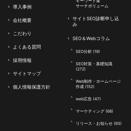
キーワード集
サーチボリューム
導入事例
サイトSEO診断申し込
会社概要
み
掲載されない・表示が消えたときの確
こだわり
認項目
SEO＆Webコラム
よくある質問
SEO分析 (19)
Googleニュースに掲載されない、あるいは表示
採用情報
SEO対策・基礎知識
が消えてしまった場合は、いくつかの観点で原因
(272)
サイトマップ
を切り分けます。コンテンツポリシーへの抵触、
Web制作・ホームページ
技術的なクロール・インデックスの不具合、発行
個人情報保護方針
作成 (152)
元情報の不備、品質の低い記事の量産などが代表
的な要因です。Search Consoleでインデックス
web広告 (47)
047-114-3111
状況やエラーを確認し、Publisher Centerの設定
AM9:30~PM8:00
平日
マーケティング (68)
も併せて点検します。一時的な変動も多いため、
無料相談・
サイトSEO診断
慌てず継続的にデータを確認しながら改善してい
お問い合わせ
申し込み
リリース・お知らせ (93)
く姿勢が求められます。