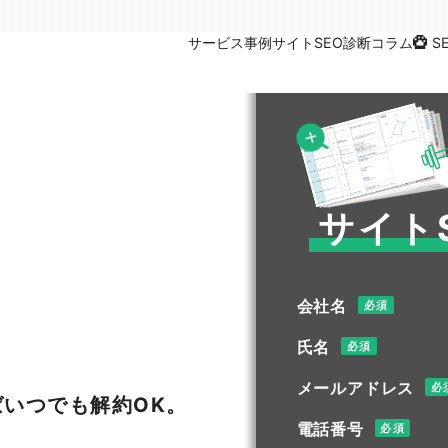
サービス
事例
サイトSEO診断
コラム
S
サイト
会社名
必須
氏名
必須
メールアドレス
必
いつでも解約OK。
電話番号
必須