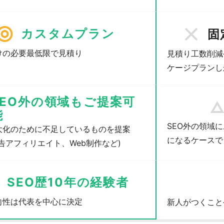
カスタムプラン
固
けの必要最低限で見積り
見積り工数削減
ケージプランし
SEO外の領域も
ご提案可
能
SEO外の領域
大化のために不足しているものを提案
になるケースで
広告アフィリエイト、Web制作など)
SEO歴10年の経験者
向性は代表を中心に決定
新人がつくこと