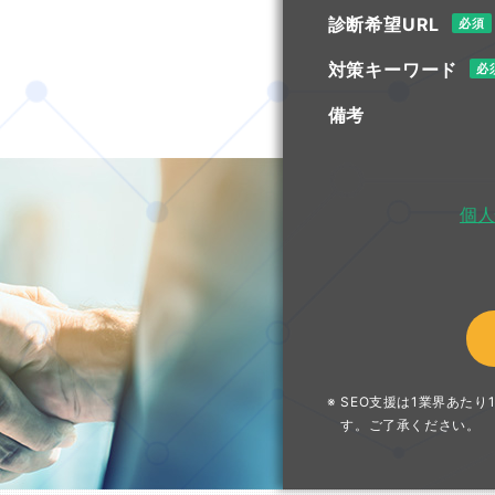
診断希望URL
必須
対策キーワード
必
備考
個人
SEO支援は1業界あた
す。ご了承ください。