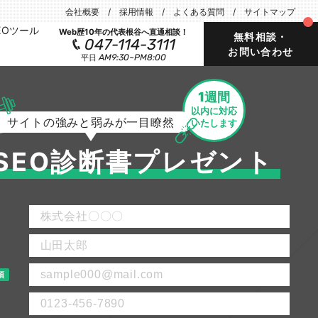
会社概要
採用情報
よくある質問
サイトマップ
EOツール
Web歴10年の代表根谷へ直通相談！
無料相談・
047-114-3111
お問い合わせ
AM9:30~PM8:00
平日
1週間
以内に対応
サイトの強みと弱みが一目瞭然
いたします
SEO診断書プレゼント
須