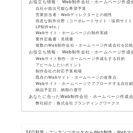
お役立ち情報： Web制作会社・ホームページ作成
自社が捻出可能な希望予算
営業担当者・Webディレクターとの相性
得意な制作分野（コーポレートサイト・採用サイト
LP制作etc.）
Webサイト・ホームページの制作実績
要件定義書・見積書
複数のWeb制作会社・ホームページ作成会社を比
お役立ち情報： Web制作会社・ホームページ作
Webサイト制作・ホームページ作成をする目的
アピールしたいポイント
制作会社の対応予算相場
既存のWebサイト・ホームページの改善点
Webサイト・ホームページでアプローチする自社
納品予定日、納期の遵守
あなたに合ったWeb制作会社・ホームページ作成
弊社紹介：株式会社ブランディングワークス
SEO対策・コンテンツマーケからWeb制作・We