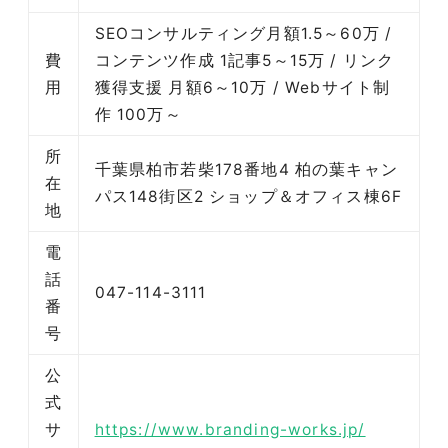
SEOコンサルティング月額1.5～60万 /
費
コンテンツ作成 1記事5～15万 / リンク
用
獲得支援 月額6～10万 / Webサイト制
作 100万～
所
千葉県柏市若柴178番地4 柏の葉キャン
在
パス148街区2 ショップ＆オフィス棟6F
地
電
話
047-114-3111
番
号
公
式
サ
https://www.branding-works.jp/