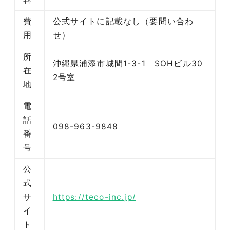
費
公式サイトに記載なし（要問い合わ
用
せ）
所
沖縄県浦添市城間1-3-1 SOHビル30
在
2号室
地
電
話
098-963-9848
番
号
公
式
サ
https://teco-inc.jp/
イ
ト