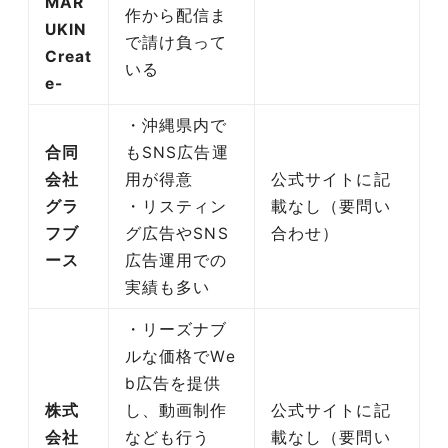
MAR
作から配信ま
UKIN
で請け負って
Creat
いる
e-
・沖縄県内で
合同
もSNS広告運
会社
用が得意
公式サイトに記
グラ
・リスティン
載なし（要問い
フブ
グ広告やSNS
合わせ）
ース
広告運用での
実績も多い
・リーズナブ
ルな価格でWe
b広告を提供
株式
し、動画制作
公式サイトに記
会社
なども行う
載なし（要問い