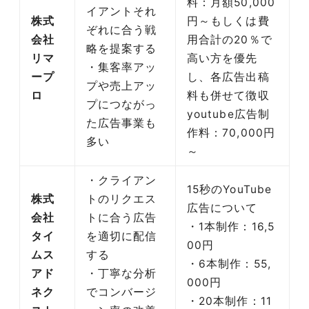
料：月額50,000
イアントそれ
株式
円～もしくは費
ぞれに合う戦
会社
用合計の20％で
略を提案する
リマ
高い方を優先
・集客率アッ
ープ
し、各広告出稿
プや売上アッ
ロ
料も併せて徴収
プにつながっ
youtube広告制
た広告事業も
作料：70,000円
多い
～
・クライアン
15秒のYouTube
株式
トのリクエス
広告について
会社
トに合う広告
・1本制作：16,5
タイ
を適切に配信
00円
ムス
する
・6本制作：55,
アド
・丁寧な分析
000円
ネク
でコンバージ
・20本制作：11