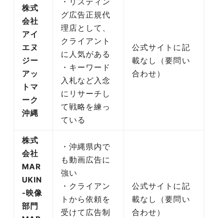
・リスティン
株式
グ広告正規代
会社
理店として、
アイ
クライアント
エヌ
公式サイトに記
に人気がある
ジー
載なし（要問い
・キーワード
アッ
合わせ）
入札など入念
トマ
にリサーチし
ーク
て戦略を練っ
沖縄
ている
株式
・沖縄県内で
会社
も動画広告に
MAR
強い
UKIN
・クライアン
公式サイトに記
-映像
トから依頼を
載なし（要問い
部門
受けて広告制
合わせ）