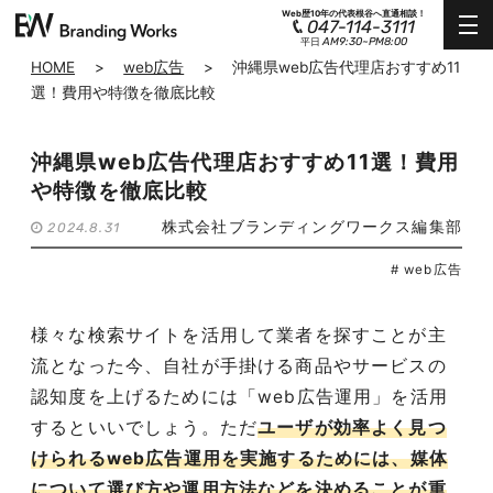
Web歴10年の代表根谷へ直通相談！
047-114-3111
AM9:30~PM8:00
平日
HOME
>
web広告
>
沖縄県web広告代理店おすすめ11
選！費用や特徴を徹底比較
沖縄県web広告代理店おすすめ11選！費用
や特徴を徹底比較
株式会社ブランディングワークス編集部
2024.8.31
# web広告
様々な検索サイトを活用して業者を探すことが主
流となった今、自社が手掛ける商品やサービスの
認知度を上げるためには「web広告運用」を活用
するといいでしょう。ただ
ユーザが効率よく見つ
けられるweb広告運用を実施するためには、媒体
について選び方や運用方法などを決めることが重