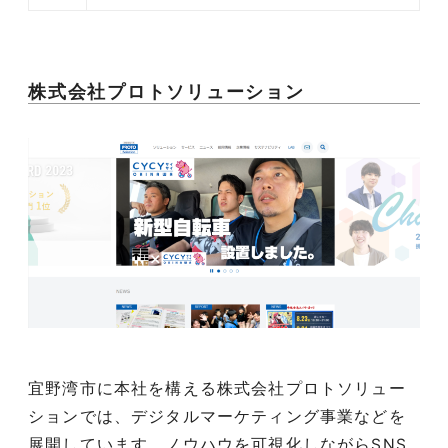
株式会社プロトソリューション
047-114-3111
AM9:30~PM8:00
平日
宜野湾市に本社を構える株式会社プロトソリュー
無料相談・
サイトSEO診断
ションでは、デジタルマーケティング事業などを
お問い合わせ
申し込み
展開しています。ノウハウを可視化しながらSNS