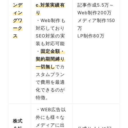
ンデ
c.対策実績有
記事作成5.5万～
ィン
り
Web制作200万
グワ
・Web制作も
メディア制作150
ーク
対応しており
万
ス
SEO対策の実
LP制作80万
装も対応可能
・
固定金額・
契約期間縛り
一切無し
でカ
スタムプラン
で費用を最適
化できるのが
特徴。
・WEB広告以
外にも様々な
株式
メディアに出