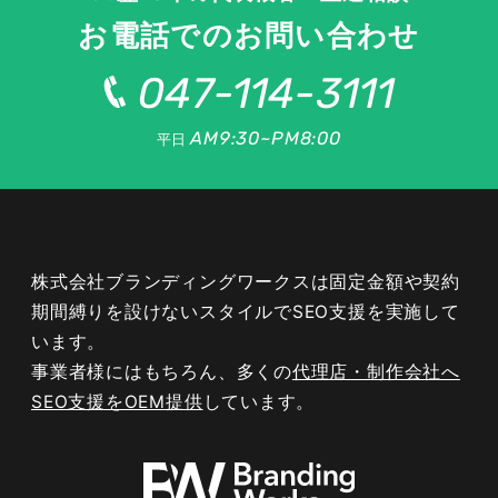
お電話でのお問い合わせ
047-114-3111
AM9:30~PM8:00
平日
株式会社ブランディングワークスは固定金額や契約
期間縛りを設けないスタイルでSEO支援を実施して
います。
事業者様にはもちろん、多くの
代理店・制作会社へ
047-114-3111
SEO支援をOEM提供
しています。
AM9:30~PM8:00
平日
無料相談・
サイトSEO診断
お問い合わせ
申し込み