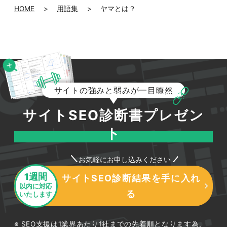
HOME
>
用語集
>
ヤマとは？
サイトの強みと弱みが一目瞭然
サイトSEO診断書プレゼン
ト
お気軽にお申し込みください
1週間
サイトSEO診断結果を手に入れ
以内に対応
る
いたします
SEO支援は1業界あたり1社までの先着順となります為、