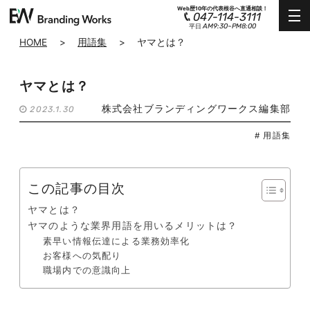
Web歴10年の代表根谷へ直通相談！
047-114-3111
AM9:30~PM8:00
平日
HOME
>
用語集
>
ヤマとは？
ヤマとは？
株式会社ブランディングワークス編集部
2023.1.30
# 用語集
この記事の目次
ヤマとは？
ヤマのような業界用語を用いるメリットは？
素早い情報伝達による業務効率化
お客様への気配り
職場内での意識向上