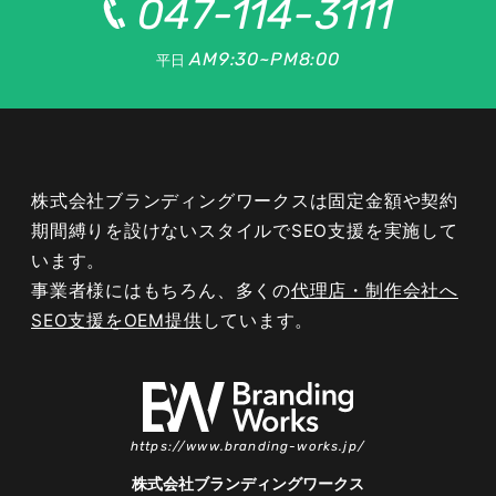
047-114-3111
AM9:30~PM8:00
平日
株式会社ブランディングワークスは固定金額や契約
期間縛りを設けないスタイルでSEO支援を実施して
います。
事業者様にはもちろん、多くの
代理店・制作会社へ
SEO支援をOEM提供
しています。
047-114-3111
AM9:30~PM8:00
平日
https://www.branding-works.jp/
無料相談・
サイトSEO診断
お問い合わせ
申し込み
株式会社ブランディングワークス