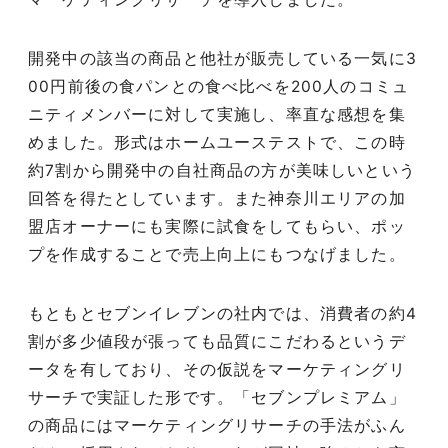
開発中の該当の商品と他社が販売している一気に3
00円前後の食パンとの食べ比べを200人のコミュ
ニティメンバーに対して実施し、率直な感想を集
めました。形式はホームユーステストで、この時
約7割から開発中の自社商品の方が美味しいという
回答を得たとしています。また神奈川エリアの加
盟店オーナーにも実際に試食をしてもらい、ポッ
プを作成することで売上向上にもつなげました。
もともとセブンイレブンの社内では、消費者の約4
割が多少値段が張っても品質にこだわるというデ
047-114-3111
ータを有しており、その仮説をマーケティングリ
AM9:30~PM8:00
平日
サーチで実証した形です。「セブンプレミアム」
無料相談・
サイトSEO診断
お問い合わせ
申し込み
の商品にはマーケティングリサーチの手法がふん