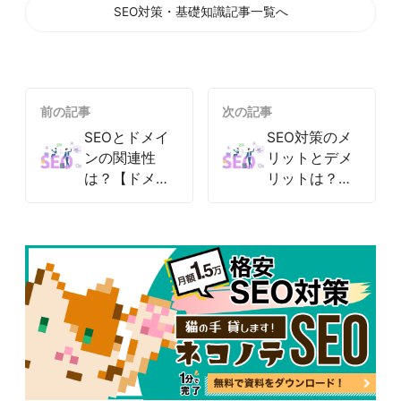
SEO対策・基礎知識記事一覧へ
前の記事
次の記事
SEOとドメイ
SEO対策のメ
ンの関連性
リットとデメ
は？【ドメイ
リットは？
ンパワーを向
【対策するべ
上させる方法
きなのか解
についても解
説】
説】
047-114-3111
AM9:30~PM8:00
平日
無料相談・
サイトSEO診断
お問い合わせ
申し込み