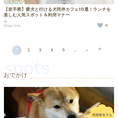
【岩手県】愛犬と行ける犬同伴カフェ10選！ランチを
楽しむ人気スポット＆利用マナー
0
2026/7/15
keyboard_double_arrow_right
1
2
3
4
5
...
navigate_next
おでかけ