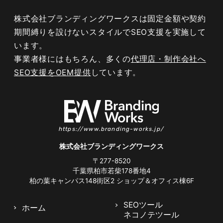
株式会社ブランディングワークスは固定金額や契約
期間縛りを設けないスタイルでSEO支援を実施して
います。
事業者様にはもちろん、多くの
代理店・制作会社へ
SEO支援をOEM提供
しています。
https://www.branding-works.jp/
株式会社ブランディングワークス
〒277-8520
千葉県柏市若柴178番地4
047-114-3111
柏の葉キャンパス148街区2
ショップ＆オフィス棟6F
AM9:30~PM8:00
平日
無料相談・
サイトSEO診断
SEOツール
ホーム
お問い合わせ
申し込み
ネコノテツール